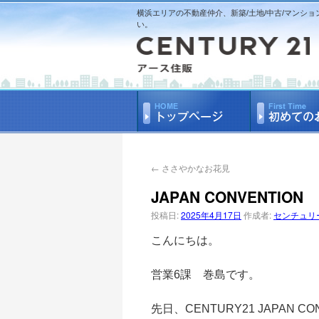
横浜エリアの不動産仲介、新築/土地/中古/マンショ
い。
←
ささやかなお花見
JAPAN CONVENTION
投稿日:
2025年4月17日
作成者:
センチュリー
こんにちは。
営業
6
課 巻島です。
先日、
CENTURY21 JAPAN CO