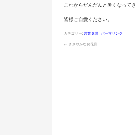
これからだんだんと暑くなって
皆様ご自愛ください。
カテゴリー:
営業６課
パーマリンク
←
ささやかなお花見