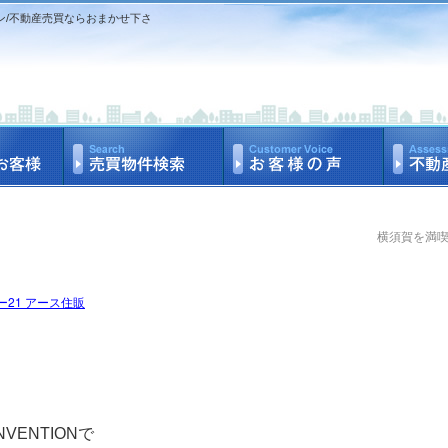
ン/不動産売買ならおまかせ下さ
横須賀を満
21 アース住販
NVENTION
で