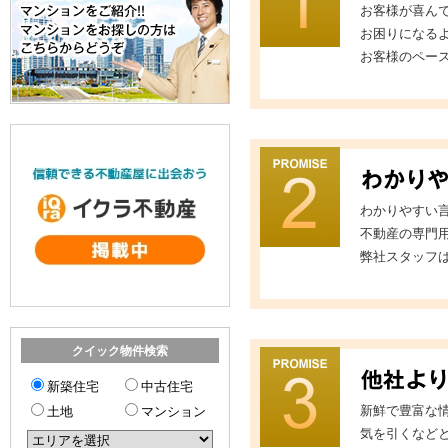
お客様が喜ん
お困りになる
お客様のペー
わかりやすい
不動産の専門
弊社スタッフ
クイック物件検索
新築住宅
中古住宅
新鮮で豊富な
土地
マンション
気を引くなど