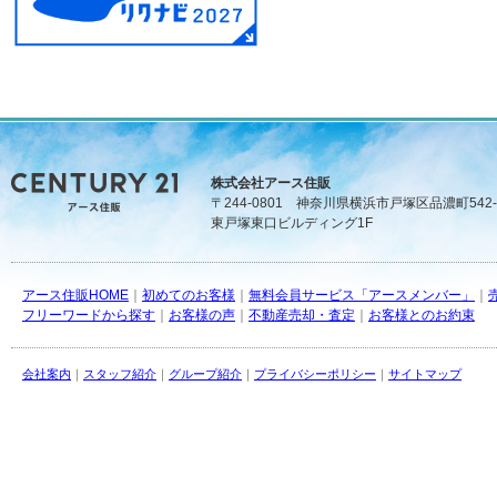
株式会社アース住販
〒244-0801 神奈川県横浜市戸塚区品濃町542-
東戸塚東口ビルディング1F
アース住販HOME
｜
初めてのお客様
｜
無料会員サービス「アースメンバー」
｜
フリーワードから探す
｜
お客様の声
｜
不動産売却・査定
｜
お客様とのお約束
会社案内
｜
スタッフ紹介
｜
グループ紹介
｜
プライバシーポリシー
｜
サイトマップ