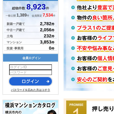
8,923
総物件数
件
1,389
7,534
一般公開
件 会員限定
件
2,782
新築一戸建て
件
2,056
中古一戸建て
件
232
土地
件
3,853
マンション
件
0
投資･事業用
件
会員ログイン
パスワードを忘れた方はコチラ