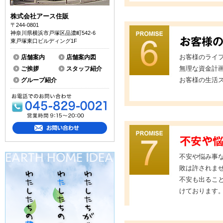
株式会社アース住販
〒244-0801
神奈川県横浜市戸塚区品濃町542-6
東戸塚東口ビルディング1F
お客様のライ
店舗案内
店舗案内図
無理な資金計
ご挨拶
スタッフ紹介
お客様の生活
グループ紹介
不安や悩み事
敗は許されま
不安も出るこ
けております