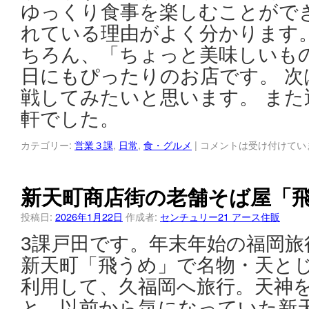
ゆっくり食事を楽しむことがで
れている理由がよく分かります
ちろん、「ちょっと美味しいも
日にもぴったりのお店です。 
戦してみたいと思います。 ま
軒でした。
カテゴリー:
営業３課
,
日常
,
食・グルメ
|
コメントは受け付けてい
新天町商店街の老舗そば屋「
投稿日:
2026年1月22日
作成者:
センチュリー21 アース住販
3課戸田です。年末年始の福岡旅
新天町「飛うめ」で名物・天とじ
利用して、久福岡へ旅行。天神
と、以前から気になっていた新