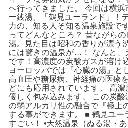
へ行ってきました。 今回は横浜
ー銭湯、「鶴見ユーランド」！
力の、知る人ぞ知る温泉施設です
ってどんなところ？ 昔ながら
湯。見た目は昭和の香りが漂う
には驚きの温泉が…！ なんと、
です！高濃度の炭酸ガスが溶け
ヨーロッパでは『心臓の湯』と
高血圧や糖尿病、神経痛の医療
どにも応用されています。 高濃
優しく包み込みます。 この炭酸濃
の弱アルカリ性の融合で『極上
する事ができます。 ■ 鶴見ユ
すごい！ •天然温泉（ぬる湯・