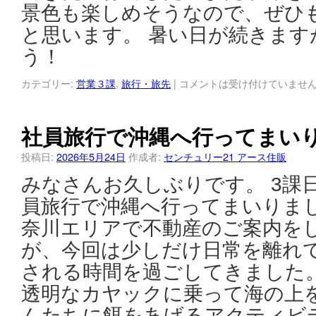
景色も楽しめそうなので、ぜひ
と思います。 暑い日が続きます
う！
カテゴリー:
営業３課
,
旅行・旅先
|
コメントは受け付けていませ
社員旅行で沖縄へ行ってまい
投稿日:
2026年5月24日
作成者:
センチュリー21 アース住販
みなさんお久しぶりです。 3課
員旅行で沖縄へ行ってまいりまし
奈川エリアで不動産のご案内を
が、今回は少しだけ日常を離れ
される時間を過ごしてきました。
透明なカヤックに乗って海の上
んたちに餌をあげるアクティビ