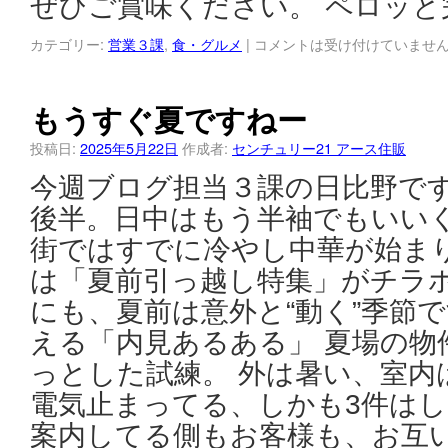
ぜひご賞味ください。 ペロッ
カテゴリー:
営業３課
,
食・グルメ
|
コメントは受け付けていませ
もうすぐ夏ですねー
投稿日:
2025年5月22日
作成者:
センチュリー21 アース住販
今週ブログ担当３課の日比野です
後半。日中はもう半袖でもいい
街ではすでに冷やし中華が始ま
は「夏前引っ越し特集」がチラホ
にも、夏前は意外と“動く”季節で
える「内見あるある」 夏場の物
っとした試練。 外は暑い、室内は
電気止まってる、しかも3件は
案内してる側もお客様も、お互