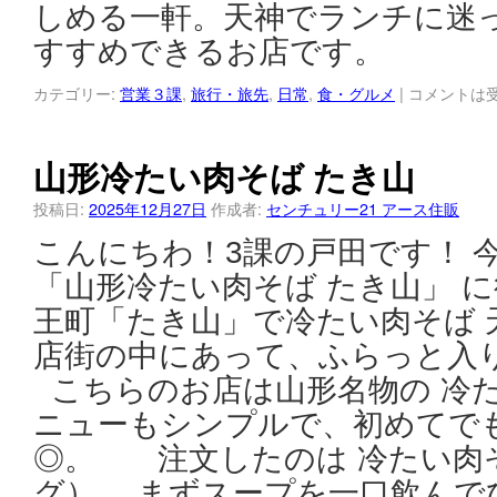
しめる一軒。天神でランチに迷
すすめできるお店です。
カテゴリー:
営業３課
,
旅行・旅先
,
日常
,
食・グルメ
|
コメントは
山形冷たい肉そば たき山
投稿日:
2025年12月27日
作成者:
センチュリー21 アース住販
こんにちわ！3課の戸田です！ 
「山形冷たい肉そば たき山」 
王町「たき山」で冷たい肉そば 
店街の中にあって、ふらっと
こちらのお店は山形名物の 冷た
ニューもシンプルで、初めてで
◎。 注文したのは 冷たい肉
グ）。 まずスープを一口飲んで