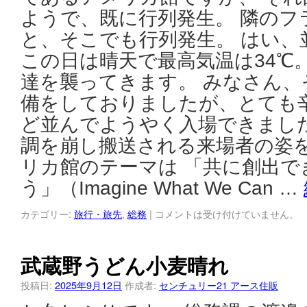
ようで、既に行列発生。 隣のフ
と、そこでも行列発生。 はい、
この日は晴天で最高気温は34℃
達を襲ってきます。 みなさん、
備をしておりましたが、とても辛
ど並んでようやく入場できました
調を崩し搬送される来場者の姿を
リカ館のテーマは 「共に創出で
う」（Imagine What We Can …
カテゴリー:
旅行・旅先
,
総務
|
コメントは受け付けていません。
武蔵野うどん小麦晴れ
投稿日:
2025年9月12日
作成者:
センチュリー21 アース住販