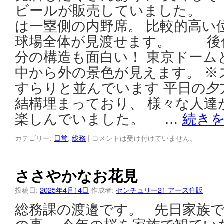
ビールが販売していました。
は一塁側の内野席。 比較的高い
球場全体が見渡せます。 後
分の構造も面白い！ 東京ドーム
中から外の景色が見えます。 ※
すらりと並んでいます 平日の夕
結構埋まっており、 様々な人達
楽しんでいました。 …
続き
カテゴリー:
日常
,
総務
|
コメントは受け付けていません。
ささやかなお花見
投稿日:
2025年4月14日
作成者:
センチュリー21 アース住販
総務課の渡邉です。 先日家族