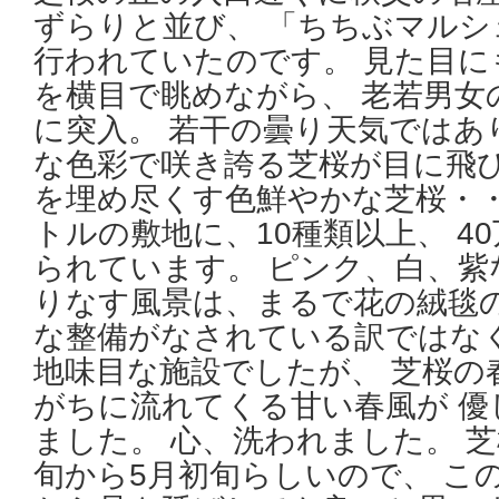
ずらりと並び、 「ちちぶマル
行われていたのです。 見た目に
を横目で眺めながら、 老若男女
に突入。 若干の曇り天気ではあ
な色彩で咲き誇る芝桜が目に飛び
を埋め尽くす色鮮やかな芝桜・・・
トルの敷地に、10種類以上、 4
られています。 ピンク、白、紫
りなす風景は、まるで花の絨毯の
な整備がなされている訳ではな
地味目な施設でしたが、 芝桜の
がちに流れてくる甘い春風が 優
ました。 心、洗われました。 
旬から5月初旬らしいので、 こ