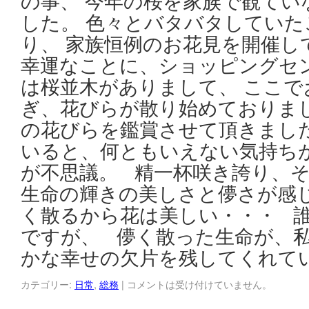
の事、 今年の桜を家族で観てい
した。 色々とバタバタしてい
り、 家族恒例のお花見を開催し
幸運なことに、ショッピングセ
は桜並木がありまして、 ここで
ぎ、花びらが散り始めておりまし
の花びらを鑑賞させて頂きまし
いると、何ともいえない気持ち
が不思議。 精一杯咲き誇り、
生命の輝きの美しさと儚さが感じ
く散るから花は美しい・・・ 
ですが、 儚く散った生命が、
かな幸せの欠片を残してくれて
カテゴリー:
日常
,
総務
|
コメントは受け付けていません。