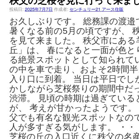
投稿日:
2025年7月7日
作成者:
センチュリー21 アース住販
お久しぶりです。 総務課の渡邉
暑くなる前の5月の頃ですが、 
を見て来ました。 秩父市にある
丘」は、 春になると一面が色と
る絶景スポットとして知られてい
の中を車で走り、およそ2時間半
入り口に到着。 当日は平日でし
かしながら芝桜祭りの期間中だ
渋滞。 見頃の時期は過ぎている
が、 考えが甘かったようです。
父でも有名な観光スポットなの
人が多すぎる気がします。 ・・
芝桜の丘の入口近くに秩父の名