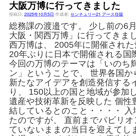
大阪万博に行ってきました
投稿日:
2025年10月5日
作成者:
センチュリー21 アース住販
総務課の渡邉です。 少し前の6月半
大阪・関西万博」に行ってきました
西万博は、 2005年に開催され
20年ぶりに日本で開催される国
今回の万博のテーマは「いのち
ン」ということで、 世界各国か
新たなアイデアを創造発信する
り、 150以上の国と地域が参
遺産や技術革新を反映した 個性
結しているとのこと・・・・ 入
たのですが、 直前までパビリオ
ていないままの当日を迎えてし