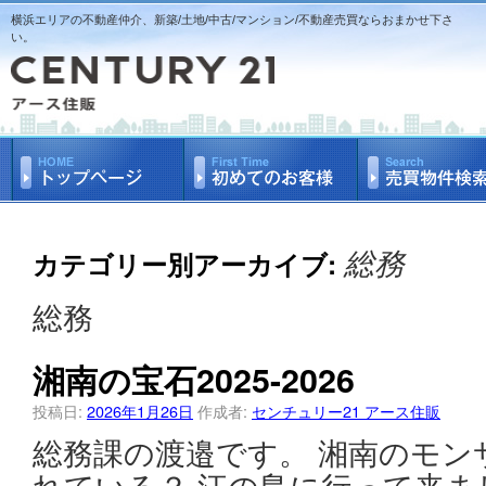
横浜エリアの不動産仲介、新築/土地/中古/マンション/不動産売買ならおまかせ下さ
い。
総務
カテゴリー別アーカイブ:
総務
湘南の宝石2025-2026
投稿日:
2026年1月26日
作成者:
センチュリー21 アース住販
総務課の渡邉です。 湘南のモン