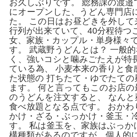
お久しぶりです。 総務課の渡邉で
にオープンした、うどん専門店
た。 この日はお昼どきを外して
行列が出来ていて、40分程待つ
女、家族・カップル・単身様々
す。 武蔵野うどんとは？ 一般
く、強いコシと噛みごたえが特長
ている為、 小麦本来の香りと食
た状態の 打ちたて・ゆでたての
ます。 何と言ってもこのお店の
のうどんを注文すると、 なんと
食べ放題となる点です。 おかわ
かけ・ざる・ぶっかけ・釜玉・
す。 私は釜玉を、家族はぶっか
構種類があるのですが、個人的