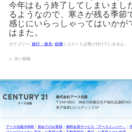
今年はもう終了してしまいまし
るようなので、寒さが残る季節
感じにいらっしゃってはいかが
はまた。
カテゴリー:
旅行・旅先
,
総務
|
コメントは受け付けていません。
←
古い投稿
株式会社アース住販
〒244-0801 神奈川県横浜市戸塚区品濃町542-
東戸塚東口ビルディング1F
アース住販HOME
｜
初めてのお客様
｜
無料会員サービス「アースメンバー」
｜