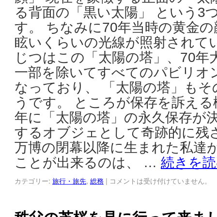
る背面の「黒い太陽」 という3
す。 ちなみに70年当時の黄金
眩いくらいの光線が照射されて
じつはこの「太陽の塔」、70年
一部を除いてすべてのパビリオ
なっており、 「太陽の塔」もそ
うです。 ところが保存を訴える機
年に「太陽の塔」の永久保存が決
するオブジェとして奇跡的に残さ
万博の閉幕以降に生まれた私達
ことが出来るのは、 …
続きを
カテゴリー:
旅行・旅先
,
総務
|
コメントは受け付けていません。
秩父の芝桜を見に行って来ま