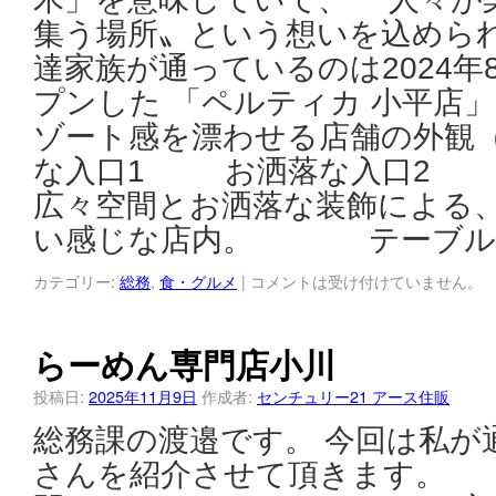
集う場所〟という想いを込められ
達家族が通っているのは2024年
プンした 「ペルティカ 小平
ゾート感を漂わせる店舗の外観
な入口1 お洒落な入口2
広々空間とお洒落な装飾による、
い感じな店内。 テーブル
カテゴリー:
総務
,
食・グルメ
|
コメントは受け付けていません。
らーめん専門店小川
投稿日:
2025年11月9日
作成者:
センチュリー21 アース住販
総務課の渡邉です。 今回は私が
さんを紹介させて頂きます。