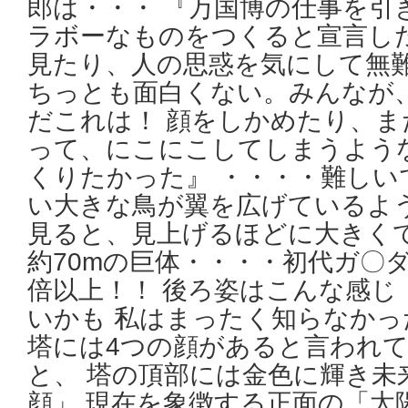
郎は・・・ 『万国博の仕事を引
ラボーなものをつくると宣言し
見たり、人の思惑を気にして無
ちっとも面白くない。みんなが
だこれは！ 顔をしかめたり、
って、にこにこしてしまうよう
くりたかった』 ・・・・難しい
い大きな鳥が翼を広げているよう
見ると、見上げるほどに大きくて
約70mの巨体・・・・初代ガ〇ダ
倍以上！！ 後ろ姿はこんな感じ
いかも 私はまったく知らなかっ
塔には4つの顔があると言われ
と、 塔の頂部には金色に輝き未
顔」 現在を象徴する正面の「太