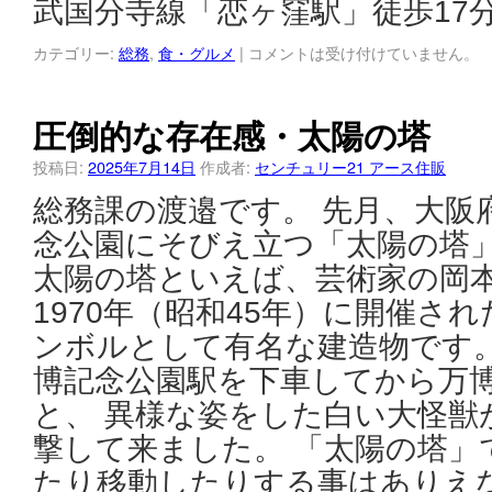
武国分寺線「恋ヶ窪駅」徒歩17
カテゴリー:
総務
,
食・グルメ
|
コメントは受け付けていません。
圧倒的な存在感・太陽の塔
投稿日:
2025年7月14日
作成者:
センチュリー21 アース住販
総務課の渡邉です。 先月、大阪
念公園にそびえ立つ「太陽の塔
太陽の塔といえば、芸術家の岡
1970年（昭和45年）に開催さ
ンボルとして有名な建造物です。
博記念公園駅を下車してから万
と、 異様な姿をした白い大怪獣
撃して来ました。 「太陽の塔」
たり移動したりする事はありえ