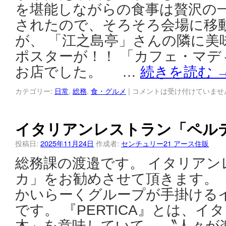
を堪能しながらの食事は贅沢
されたので、そろそろ会場に移
が、 「江之島亭」さんの隣に美
ポスターが！！ 「カフェ・マデ
お店でした。 …
続きを読む
カテゴリー:
日常
,
総務
,
食・グルメ
|
コメントは受け付けていませ
イタリアンレストラン「ペル
投稿日:
2025年11月24日
作成者:
センチュリー21 アース住販
総務課の渡邉です。 イタリア
カ」をお勧めさせて頂きます。
かいらーくグループが手掛ける
です。 『PERTICA』とは、
木」を意味していて、 〝人々が