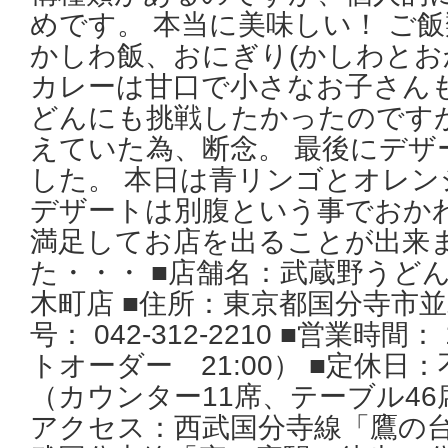
めです。 本当に美味しい！ ご
かしわ飯、おにぎり(かしわとお
カレーは甘口で小さなお子さんも
どんにも挑戦したかったのですが
えていた為、断念。 最後にデザ
した。 本日は青リンゴとオレ
デザートは別腹という事でおかわ
満足してお店を出ることが出来ま
た・・・ ■店舗名：武蔵野うど
木町店 ■住所：東京都国分寺市並木町
号： 042-312-2210 ■営業時間：
トオーダー 21:00） ■定休日：
（カウンター11席、テーブル46
アクセス：西武国分寺線「鷹の台