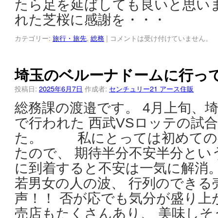
たら足を延ばしても良いと思い
れた芝桜に感謝を・・・
カテゴリー:
旅行・旅先
,
総務
|
コメントは受け付けていません。
埼玉のベルーナドームに行っ
投稿日:
2025年6月7日
作成者:
センチュリー21 アース住販
総務課の渡邉です。 4月上旬、
で行われた 西武VSロッテの試
た。 私にとっては初めての
たので、 期待半分不安半分とい
に到着すると不安は一気に解
若男女の人の波、 行列のできる
声！！ 否が応でも気分が盛
売店もたくさんあり、 美味し