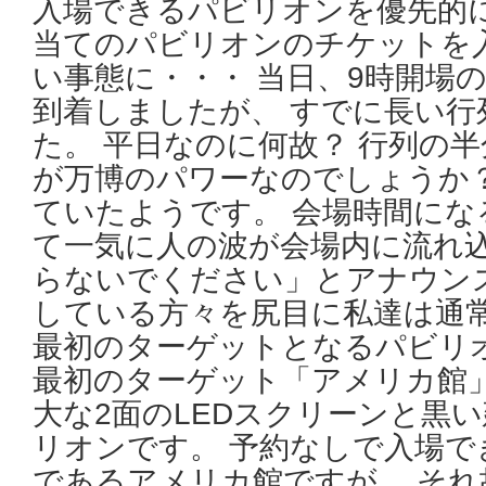
入場できるパビリオンを優先的に
当てのパビリオンのチケットを
い事態に・・・ 当日、9時開場
到着しましたが、 すでに長い行
た。 平日なのに何故？ 行列の
が万博のパワーなのでしょうか
ていたようです。 会場時間にな
て一気に人の波が会場内に流れ込
らないでください」とアナウン
している方々を尻目に私達は通常
最初のターゲットとなるパビリ
最初のターゲット「アメリカ館」
大な2面のLEDスクリーンと黒
リオンです。 予約なしで入場
であるアメリカ館ですが、 それ