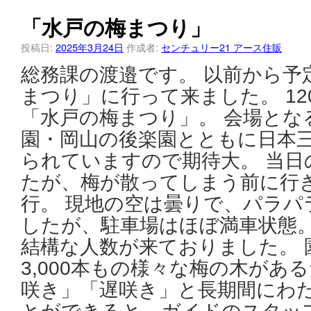
「水戸の梅まつり」
投稿日:
2025年3月24日
作成者:
センチュリー21 アース住販
総務課の渡邉です。 以前から予
まつり」に行って来ました。 1
「水戸の梅まつり」。 会場とな
園・岡山の後楽園とともに日本
られていますので期待大。 当日
たが、梅が散ってしまう前に行
行。 現地の空は曇りで、パラパ
したが、駐車場はほぼ満車状態。
結構な人数が来ておりました。 
3,000本もの様々な梅の木があ
咲き」「遅咲き」と長期間にわ