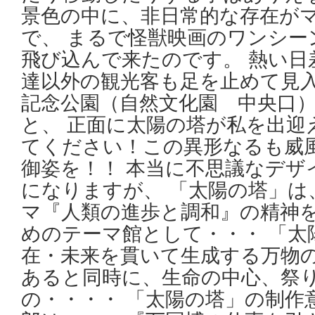
景色の中に、非日常的な存在が
で、 まるで怪獣映画のワンシー
飛び込んで来たのです。 熱い日
達以外の観光客も足を止めて見入
記念公園（自然文化園 中央口
と、 正面に太陽の塔が私を出迎
てください！この異形なるも威
御姿を！！ 本当に不思議なデザ
になりますが、 「太陽の塔」は
マ『人類の進歩と調和』の精神
めのテーマ館として・・・ 「太
在・未来を貫いて生成する万物
あると同時に、生命の中心、祭
の・・・・ 「太陽の塔」の制作