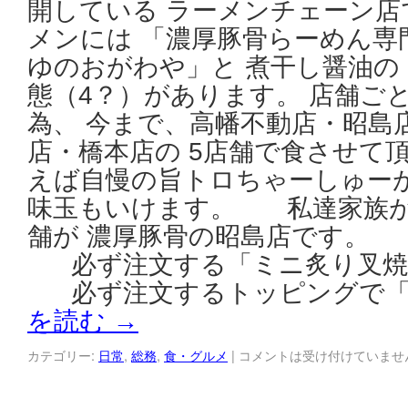
開している ラーメンチェーン店
メンには 「濃厚豚骨らーめん専
ゆのおがわや」と 煮干し醤油の
態（4？）があります。 店舗ご
為、 今まで、高幡不動店・昭島
店・橋本店の 5店舗で食させて
えば自慢の旨トロちゃーしゅー
味玉もいけます。 私達家族が
舗が 濃厚豚骨の昭島店です
必ず注文する「ミニ炙り叉焼
必ず注文するトッピングで「
を読む
→
カテゴリー:
日常
,
総務
,
食・グルメ
|
コメントは受け付けていませ