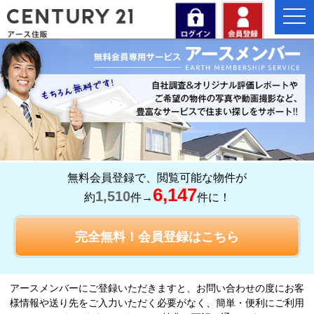
togg
navi
無料会員登録で、閲覧可能な物件が
6,147
1,510
約
件→
件に！
完全無料！会員登録はこちら
アースメンバーにご登録いただきますと、お問い合わせの度にお客
様情報や送り先をご入力いただく必要がなく、簡単・便利にご利用