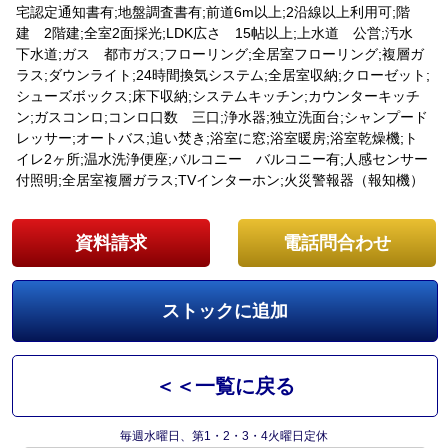
宅認定通知書有;地盤調査書有;前道6m以上;2沿線以上利用可;階
建 2階建;全室2面採光;LDK広さ 15帖以上;上水道 公営;汚水
下水道;ガス 都市ガス;フローリング;全居室フローリング;複層ガ
ラス;ダウンライト;24時間換気システム;全居室収納;クローゼット;
シューズボックス;床下収納;システムキッチン;カウンターキッチ
ン;ガスコンロ;コンロ口数 三口;浄水器;独立洗面台;シャンプード
レッサー;オートバス;追い焚き;浴室に窓;浴室暖房;浴室乾燥機;ト
イレ2ヶ所;温水洗浄便座;バルコニー バルコニー有;人感センサー
付照明;全居室複層ガラス;TVインターホン;火災警報器（報知機）
資料請求
電話問合わせ
ストックに追加
＜＜一覧に戻る
毎週水曜日、第1・2・3・4火曜日定休