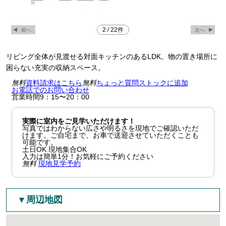
2
/
22
件
リビング全体が見渡せる対面キッチンのあるLDK。物の置き場所に
困らない充実の収納スペース。
無料
資料請求はこちら
無料
ちょっと質問
ストックに追加
お電話でのお問い合わせ
営業時間9：15〜20：00
実際に室内をご見学いただけます！
写真ではわからない広さや明るさを現地でご確認いただ
けます。ご自宅まで、お車で送迎させていただくことも
可能です。
土日OK
現地集合OK
入力は簡単1分！お気軽にご予約ください
無料
現地見学予約
▼周辺地図