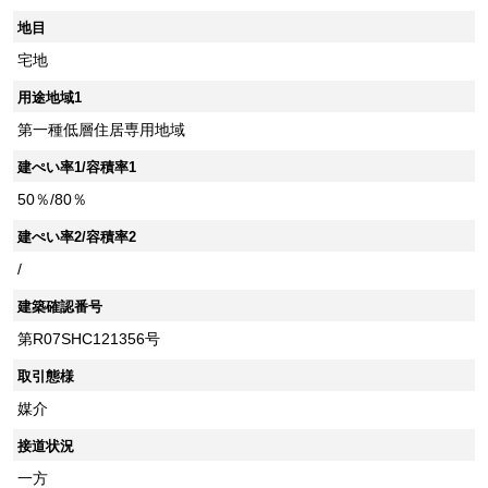
地目
宅地
用途地域1
第一種低層住居専用地域
建ぺい率1/容積率1
50％/80％
建ぺい率2/容積率2
/
建築確認番号
第R07SHC121356号
取引態様
媒介
接道状況
一方