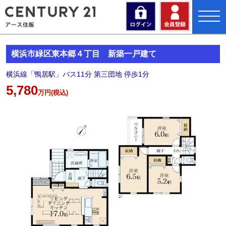
//
toggl
navig
横浜市緑区東本郷４丁目 新築一戸建て
横浜線「鴨居駅」バス11分 第三団地 停歩1分
5,780
万円(税込)