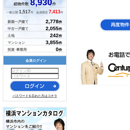
8,930
総物件数
件
1,517
7,413
一般公開
件 会員限定
件
2,778
新築一戸建て
件
2,055
中古一戸建て
件
242
土地
件
3,855
マンション
件
0
投資･事業用
件
会員ログイン
パスワードを忘れた方はコチラ