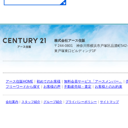
株式会社アース住販
〒244-0801 神奈川県横浜市戸塚区品濃町542-
東戸塚東口ビルディング1F
アース住販HOME
｜
初めてのお客様
｜
無料会員サービス「アースメンバー」
｜
フリーワードから探す
｜
お客様の声
｜
不動産売却・査定
｜
お客様とのお約束
会社案内
｜
スタッフ紹介
｜
グループ紹介
｜
プライバシーポリシー
｜
サイトマップ