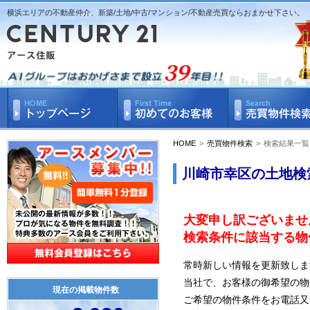
横浜エリアの不動産仲介、新築/土地/中古/マンション/不動産売買ならおまかせ下さい。
HOME
>
売買物件検索
>
検索結果一覧
川崎市幸区の土地検
大変申し訳ございませ
検索条件に該当する物
常時新しい情報を更新致しま
当社で、お客様の御希望の物
現在の掲載物件数
ご希望の物件条件をお電話又