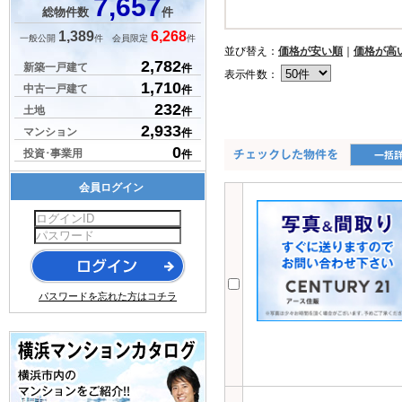
7,657
総物件数
件
1,389
6,268
一般公開
件 会員限定
件
並び替え：
価格が安い順
｜
価格が高
2,782
新築一戸建て
件
表示件数：
1,710
中古一戸建て
件
232
土地
件
2,933
マンション
件
0
投資･事業用
件
会員ログイン
パスワードを忘れた方はコチラ