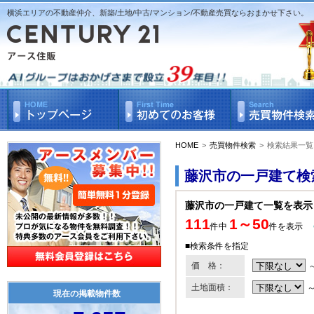
横浜エリアの不動産仲介、新築/土地/中古/マンション/不動産売買ならおまかせ下さい。
HOME
>
売買物件検索
>
検索結果一覧
藤沢市の一戸建て検
藤沢市の一戸建て一覧を表示
111
1～50
件中
件を表示
■検索条件を指定
価 格：
土地面積：
現在の掲載物件数