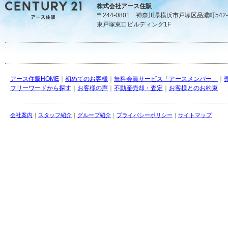
株式会社アース住販
〒244-0801 神奈川県横浜市戸塚区品濃町542-
東戸塚東口ビルディング1F
アース住販HOME
｜
初めてのお客様
｜
無料会員サービス「アースメンバー」
｜
フリーワードから探す
｜
お客様の声
｜
不動産売却・査定
｜
お客様とのお約束
会社案内
｜
スタッフ紹介
｜
グループ紹介
｜
プライバシーポリシー
｜
サイトマップ