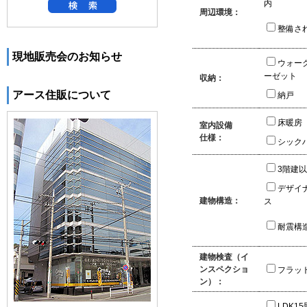
内
周辺環境：
整備さ
現地販売会のお知らせ
ウォー
ーゼット
収納：
アース住販について
納戸
床暖房
室内設備
仕様：
シック
3階建
デザイ
建物構造：
ス
耐震構
建物検査（イ
ンスペクショ
フラッ
ン）：
LDK1