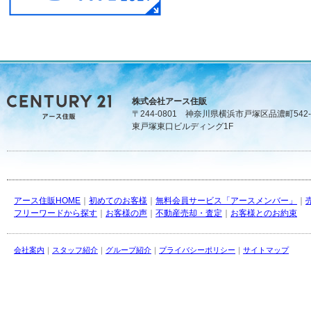
株式会社アース住販
〒244-0801 神奈川県横浜市戸塚区品濃町542-
東戸塚東口ビルディング1F
アース住販HOME
｜
初めてのお客様
｜
無料会員サービス「アースメンバー」
｜
フリーワードから探す
｜
お客様の声
｜
不動産売却・査定
｜
お客様とのお約束
会社案内
｜
スタッフ紹介
｜
グループ紹介
｜
プライバシーポリシー
｜
サイトマップ