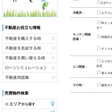
CSア
冷暖房：
エアコ
IHクッ
不動産お役立ち情報
ター
キッチン関連
対面式
設備：
ディス
エコポ
住宅
エコ関連：
省エネ
その他：
都市ガ
売買物件検索