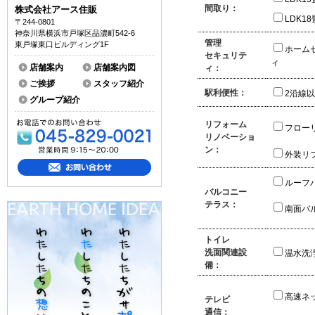
間取り：
株式会社アース住販
LDK1
〒244-0801
神奈川県横浜市戸塚区品濃町542-6
管理
東戸塚東口ビルディング1F
ホーム
セキュリテ
ィ
店舗案内
店舗案内図
ィ：
ご挨拶
スタッフ紹介
駅利便性：
2沿線
グループ紹介
リフォーム
フロー
リノベーショ
ン：
外装リ
ルーフ
バルコニー
テラス：
南面バ
トイレ
洗面関連設
温水洗
備：
高速ネ
テレビ
通信：