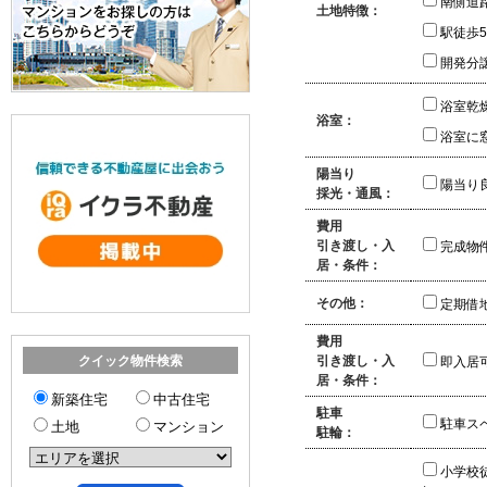
南側道
土地特徴：
駅徒歩
開発分
浴室乾
浴室：
浴室に
陽当り
陽当り
採光・通風：
費用
引き渡し・入
完成物
居・条件：
その他：
定期借
費用
引き渡し・入
クイック物件検索
即入居
居・条件：
新築住宅
中古住宅
駐車
駐車ス
土地
マンション
駐輪：
小学校