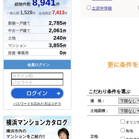
8,941
総物件数
件
土沢中学校
1,528
7,413
一般公開
件 会員限定
件
2,785
新築一戸建て
件
2,061
中古一戸建て
件
240
土地
件
3,855
マンション
件
0
投資･事業用
件
会員ログイン
こだわり条件を選ぶ
価 格：
パスワードを忘れた方はコチラ
土地面積：
オリジ
角地
立地