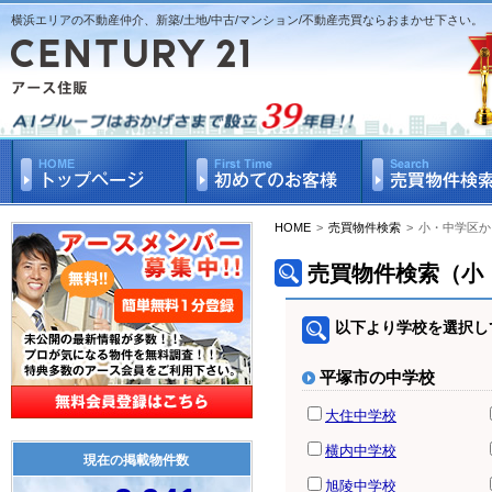
横浜エリアの不動産仲介、新築/土地/中古/マンション/不動産売買ならおまかせ下さい。
HOME
>
売買物件検索
>
小・中学区か
売買物件検索（小
以下より学校を選択し
平塚市の中学校
大住中学校
横内中学校
現在の掲載物件数
旭陵中学校