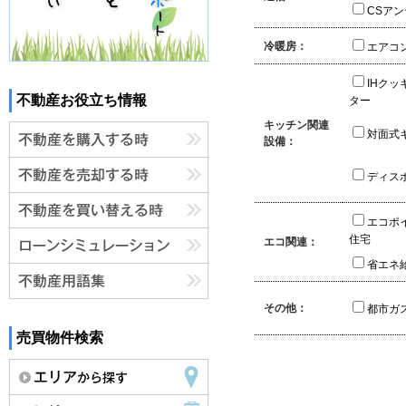
CSア
冷暖房：
エアコ
IHクッ
不動産お役立ち情報
ター
キッチン関連
対面式
設備：
ディス
エコポ
住宅
エコ関連：
省エネ
その他：
都市ガ
売買物件検索