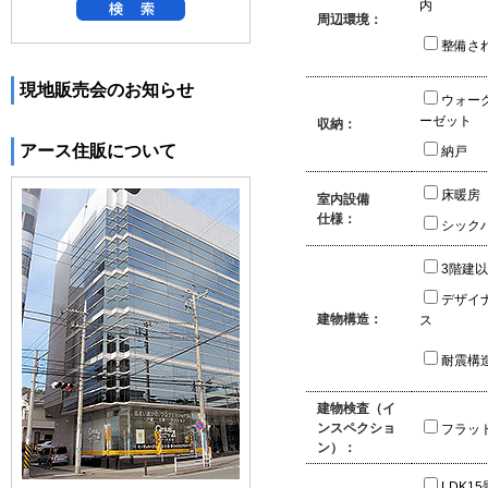
内
周辺環境：
整備さ
現地販売会のお知らせ
ウォー
ーゼット
収納：
アース住販について
納戸
床暖房
室内設備
仕様：
シック
3階建
デザイ
建物構造：
ス
耐震構
建物検査（イ
ンスペクショ
フラッ
ン）：
LDK1