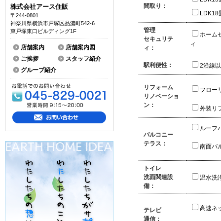
間取り：
株式会社アース住販
LDK1
〒244-0801
神奈川県横浜市戸塚区品濃町542-6
管理
東戸塚東口ビルディング1F
ホーム
セキュリテ
ィ
店舗案内
店舗案内図
ィ：
ご挨拶
スタッフ紹介
駅利便性：
2沿線
グループ紹介
リフォーム
フロー
リノベーショ
ン：
外装リ
ルーフ
バルコニー
テラス：
南面バ
トイレ
洗面関連設
温水洗
備：
高速ネ
テレビ
通信：