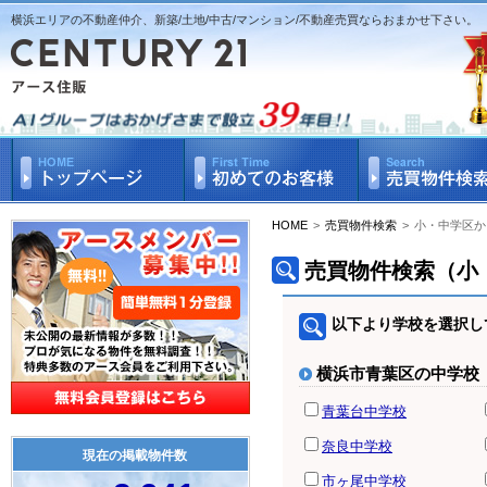
横浜エリアの不動産仲介、新築/土地/中古/マンション/不動産売買ならおまかせ下さい。
HOME
>
売買物件検索
>
小・中学区か
売買物件検索（小
以下より学校を選択し
横浜市青葉区の中学校
青葉台中学校
奈良中学校
現在の掲載物件数
市ヶ尾中学校