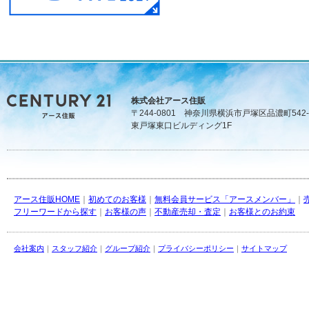
株式会社アース住販
〒244-0801 神奈川県横浜市戸塚区品濃町542-
東戸塚東口ビルディング1F
アース住販HOME
｜
初めてのお客様
｜
無料会員サービス「アースメンバー」
｜
フリーワードから探す
｜
お客様の声
｜
不動産売却・査定
｜
お客様とのお約束
会社案内
｜
スタッフ紹介
｜
グループ紹介
｜
プライバシーポリシー
｜
サイトマップ