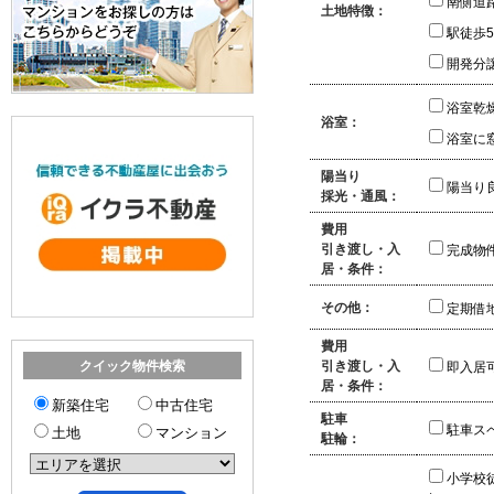
南側道
土地特徴：
駅徒歩
開発分
浴室乾
浴室：
浴室に
陽当り
陽当り
採光・通風：
費用
引き渡し・入
完成物
居・条件：
その他：
定期借
費用
引き渡し・入
クイック物件検索
即入居
居・条件：
新築住宅
中古住宅
駐車
駐車ス
土地
マンション
駐輪：
小学校