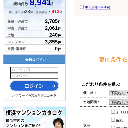
8,941
総物件数
件
美しが丘中学校
1,528
7,413
一般公開
件 会員限定
件
2,785
新築一戸建て
件
2,061
中古一戸建て
件
240
土地
件
3,855
マンション
件
0
投資･事業用
件
会員ログイン
こだわり条件を選ぶ
価 格：
パスワードを忘れた方はコチラ
土地面積：
オリジ
角地
立地