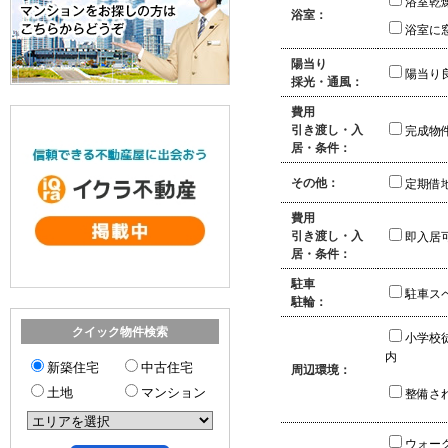
浴室乾
浴室：
浴室に
陽当り
陽当り
採光・通風：
費用
引き渡し・入
完成物
居・条件：
その他：
定期借
費用
引き渡し・入
即入居
居・条件：
駐車
駐車ス
駐輪：
クイック物件検索
小学校
内
新築住宅
中古住宅
周辺環境：
土地
マンション
整備さ
ウォー