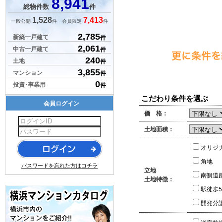
8,941
総物件数
件
1,528
7,413
一般公開
件 会員限定
件
2,785
新築一戸建て
件
2,061
中古一戸建て
件
240
土地
件
3,855
マンション
件
0
投資･事業用
件
こだわり条件を選ぶ
会員ログイン
価 格：
土地面積：
オリジ
角地
パスワードを忘れた方はコチラ
立地
南側道
土地特徴：
駅徒歩
開発分