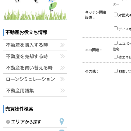
ター
キッチン関連
対面式
設備：
ディス
不動産お役立ち情報
エコポ
住宅
エコ関連：
省エネ
その他：
都市ガ
売買物件検索