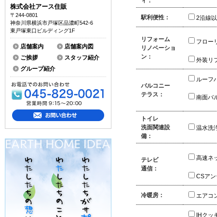
ィ：
株式会社アース住販
〒244-0801
駅利便性：
2沿線
神奈川県横浜市戸塚区品濃町542-6
東戸塚東口ビルディング1F
リフォーム
フロー
店舗案内
店舗案内図
リノベーショ
ン：
ご挨拶
スタッフ紹介
外装リ
グループ紹介
ルーフ
バルコニー
テラス：
南面バ
トイレ
洗面関連設
温水洗
備：
高速ネ
テレビ
通信：
CSア
冷暖房：
エアコ
IHクッ