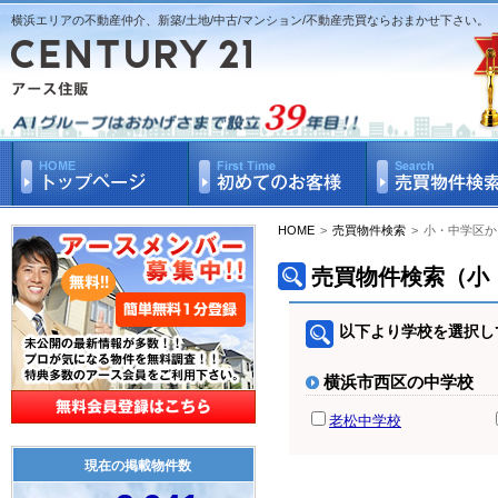
横浜エリアの不動産仲介、新築/土地/中古/マンション/不動産売買ならおまかせ下さい。
HOME
>
売買物件検索
>
小・中学区か
売買物件検索（小
以下より学校を選択し
横浜市西区の中学校
老松中学校
現在の掲載物件数