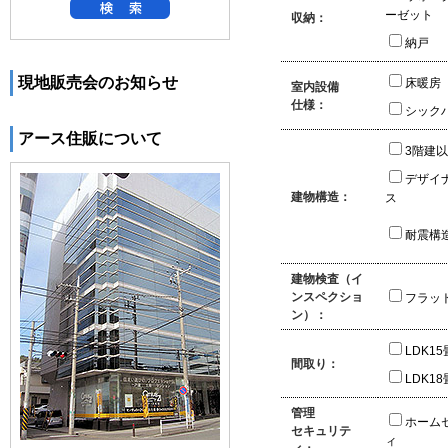
ーゼット
収納：
納戸
現地販売会のお知らせ
床暖房
室内設備
仕様：
シック
アース住販について
3階建
デザイ
建物構造：
ス
耐震構
建物検査（イ
ンスペクショ
フラッ
ン）：
LDK1
間取り：
LDK1
管理
ホーム
セキュリテ
ィ