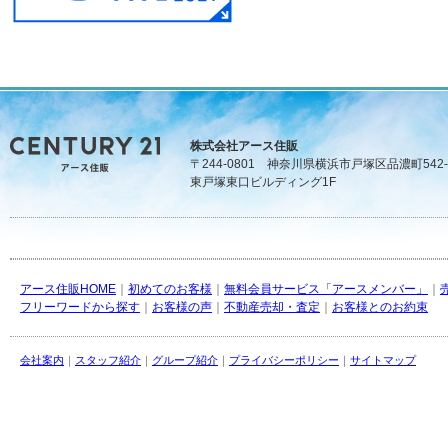
株式会社アース住販
〒244-0801 神奈川県横浜市戸塚区品濃町542-
東戸塚東口ビルディング1F
アース住販HOME
｜
初めてのお客様
｜
無料会員サービス「アースメンバー」
｜
フリーワードから探す
｜
お客様の声
｜
不動産売却・査定
｜
お客様とのお約束
会社案内
｜
スタッフ紹介
｜
グループ紹介
｜
プライバシーポリシー
｜
サイトマップ