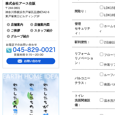
株式会社アース住販
LDK1
〒244-0801
間取り：
神奈川県横浜市戸塚区品濃町542-6
LDK1
東戸塚東口ビルディング1F
管理
店舗案内
店舗案内図
ホーム
セキュリテ
ご挨拶
スタッフ紹介
ィ
ィ：
グループ紹介
駅利便性：
2沿線
リフォーム
フロー
リノベーショ
ン：
外装リ
ルーフ
バルコニー
テラス：
南面バ
トイレ
洗面関連設
温水洗
備：