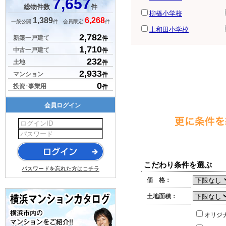
7,657
総物件数
件
柳橋小学校
1,389
6,268
一般公開
件 会員限定
件
上和田小学校
2,782
新築一戸建て
件
1,710
中古一戸建て
件
232
土地
件
2,933
マンション
件
0
投資･事業用
件
会員ログイン
こだわり条件を選ぶ
パスワードを忘れた方はコチラ
価 格：
土地面積：
オリジ