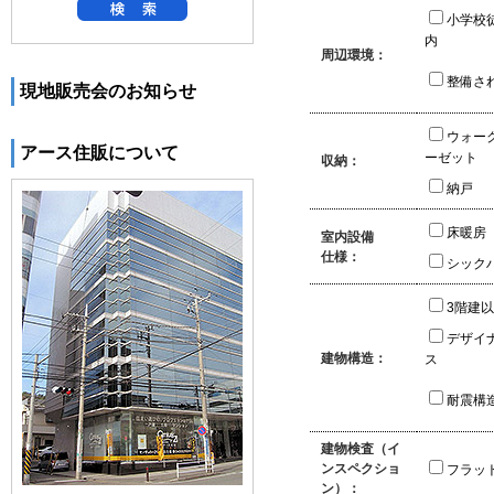
小学校
内
周辺環境：
整備さ
現地販売会のお知らせ
ウォー
アース住販について
ーゼット
収納：
納戸
床暖房
室内設備
仕様：
シック
3階建
デザイ
建物構造：
ス
耐震構
建物検査（イ
ンスペクショ
フラッ
ン）：