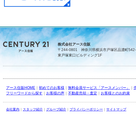
株式会社アース住販
〒244-0801 神奈川県横浜市戸塚区品濃町542-
東戸塚東口ビルディング1F
アース住販HOME
｜
初めてのお客様
｜
無料会員サービス「アースメンバー」
｜
フリーワードから探す
｜
お客様の声
｜
不動産売却・査定
｜
お客様とのお約束
会社案内
｜
スタッフ紹介
｜
グループ紹介
｜
プライバシーポリシー
｜
サイトマップ