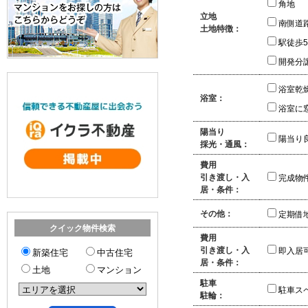
角地
立地
南側道
土地特徴：
駅徒歩
開発分
浴室乾
浴室：
浴室に
陽当り
陽当り
採光・通風：
費用
引き渡し・入
完成物
居・条件：
その他：
定期借
クイック物件検索
費用
引き渡し・入
即入居
新築住宅
中古住宅
居・条件：
土地
マンション
駐車
駐車ス
駐輪：