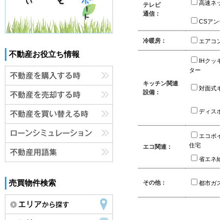
高速ネ
テレビ
通信：
CSア
冷暖房：
エアコ
不動産お役立ち情報
IHクッ
ター
キッチン関連
対面式
設備：
ディス
エコポ
住宅
エコ関連：
省エネ
売買物件検索
その他：
都市ガ