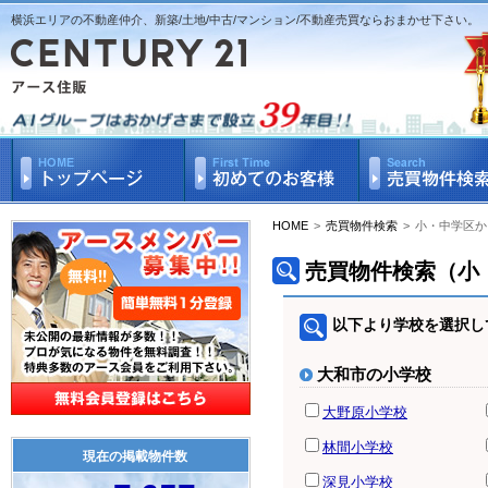
横浜エリアの不動産仲介、新築/土地/中古/マンション/不動産売買ならおまかせ下さい。
HOME
>
売買物件検索
>
小・中学区か
売買物件検索（小
以下より学校を選択し
大和市の小学校
大野原小学校
林間小学校
現在の掲載物件数
深見小学校