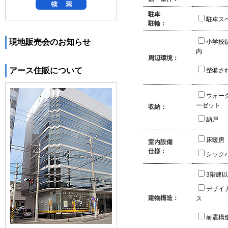
駐車
駐車ス
駐輪：
現地販売会のお知らせ
小学校
内
周辺環境：
アース住販について
整備さ
ウォー
ーゼット
収納：
納戸
床暖房
室内設備
仕様：
シック
3階建
デザイ
建物構造：
ス
耐震構