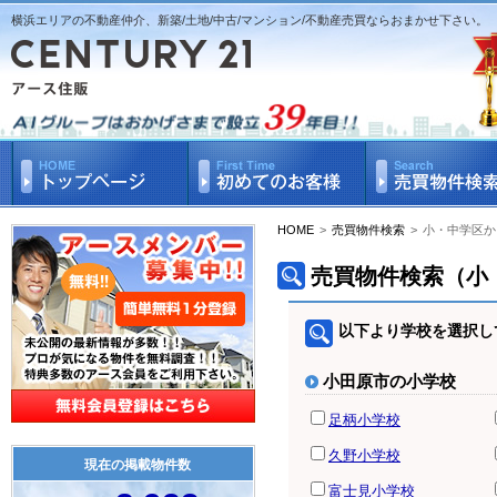
横浜エリアの不動産仲介、新築/土地/中古/マンション/不動産売買ならおまかせ下さい。
HOME
>
売買物件検索
>
小・中学区か
売買物件検索（小
以下より学校を選択し
小田原市の小学校
足柄小学校
久野小学校
現在の掲載物件数
富士見小学校