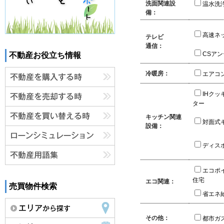
洗面関連設
温水洗
備：
高速ネ
テレビ
通信：
CSア
不動産お役立ち情報
冷暖房：
エアコ
IHクッ
ター
キッチン関連
対面式
設備：
ディス
エコポ
住宅
エコ関連：
売買物件検索
省エネ
その他：
都市ガ