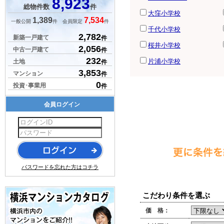
8,923
総物件数
件
大窪小学校
1,389
7,534
一般公開
件 会員限定
件
千代小学校
2,782
新築一戸建て
件
桜井小学校
2,056
中古一戸建て
件
232
片浦小学校
土地
件
3,853
マンション
件
0
投資･事業用
件
会員ログイン
パスワードを忘れた方はコチラ
こだわり条件を選ぶ
価 格：