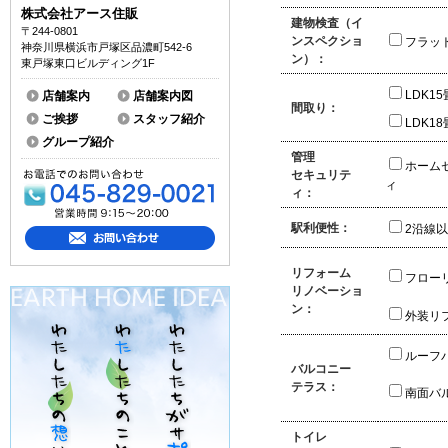
株式会社アース住販
建物検査（イ
〒244-0801
ンスペクショ
フラッ
神奈川県横浜市戸塚区品濃町542-6
ン）：
東戸塚東口ビルディング1F
LDK1
店舗案内
店舗案内図
間取り：
ご挨拶
スタッフ紹介
LDK1
グループ紹介
管理
ホーム
セキュリテ
ィ
ィ：
駅利便性：
2沿線
リフォーム
フロー
リノベーショ
ン：
外装リ
ルーフ
バルコニー
テラス：
南面バ
トイレ