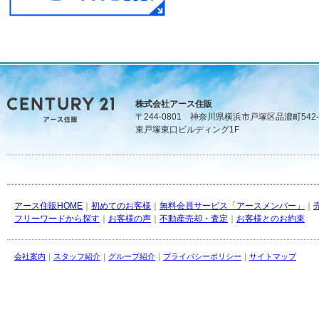
株式会社アース住販
〒244-0801 神奈川県横浜市戸塚区品濃町542-
東戸塚東口ビルディング1F
アース住販HOME
｜
初めてのお客様
｜
無料会員サービス「アースメンバー」
｜
フリーワードから探す
｜
お客様の声
｜
不動産売却・査定
｜
お客様とのお約束
会社案内
｜
スタッフ紹介
｜
グループ紹介
｜
プライバシーポリシー
｜
サイトマップ