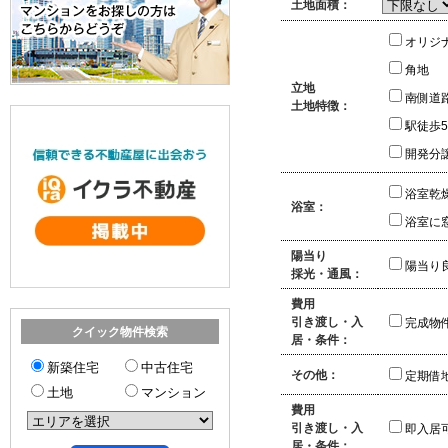
土地面積：
オリジ
角地
立地
南側道
土地特徴：
駅徒歩
開発分
浴室乾
浴室：
浴室に
陽当り
陽当り
採光・通風：
費用
引き渡し・入
完成物
クイック物件検索
居・条件：
新築住宅
中古住宅
その他：
定期借
土地
マンション
費用
引き渡し・入
即入居
居・条件：