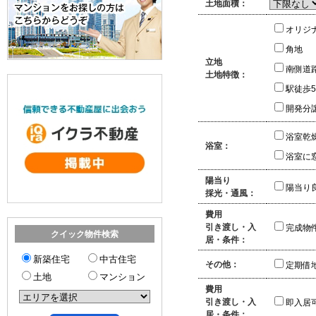
土地面積：
オリジ
角地
立地
南側道
土地特徴：
駅徒歩
開発分
浴室乾
浴室：
浴室に
陽当り
陽当り
採光・通風：
費用
引き渡し・入
完成物
クイック物件検索
居・条件：
新築住宅
中古住宅
その他：
定期借
土地
マンション
費用
引き渡し・入
即入居
居・条件：