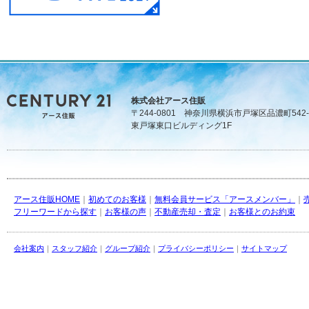
株式会社アース住販
〒244-0801 神奈川県横浜市戸塚区品濃町542-
東戸塚東口ビルディング1F
アース住販HOME
｜
初めてのお客様
｜
無料会員サービス「アースメンバー」
｜
フリーワードから探す
｜
お客様の声
｜
不動産売却・査定
｜
お客様とのお約束
会社案内
｜
スタッフ紹介
｜
グループ紹介
｜
プライバシーポリシー
｜
サイトマップ