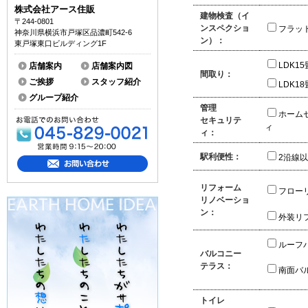
株式会社アース住販
建物検査（イ
〒244-0801
ンスペクショ
フラッ
神奈川県横浜市戸塚区品濃町542-6
ン）：
東戸塚東口ビルディング1F
LDK1
店舗案内
店舗案内図
間取り：
ご挨拶
スタッフ紹介
LDK1
グループ紹介
管理
ホーム
セキュリテ
ィ
ィ：
駅利便性：
2沿線
リフォーム
フロー
リノベーショ
ン：
外装リ
ルーフ
バルコニー
テラス：
南面バ
トイレ