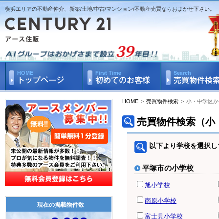
横浜エリアの不動産仲介、新築/土地/中古/マンション/不動産売買ならおまかせ下さい。
HOME
>
売買物件検索
>
小・中学区か
売買物件検索（小
以下より学校を選択し
平塚市の小学校
旭小学校
南原小学校
現在の掲載物件数
富士見小学校