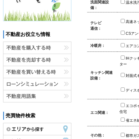
洗面関連設
温水洗
備：
高速ネ
テレビ
通信：
CSア
不動産お役立ち情報
冷暖房：
エアコ
IHクッ
ター
キッチン関連
対面式
設備：
ディス
エコポ
住宅
エコ関連：
売買物件検索
省エネ
その他：
都市ガ