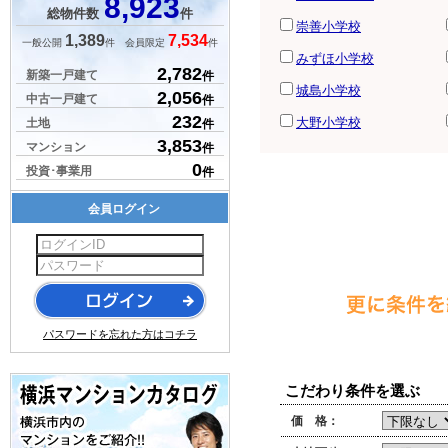
8,923
総物件数
件
崇善小学校
1,389
7,534
一般公開
件 会員限定
件
みずほ小学校
2,782
新築一戸建て
件
城島小学校
2,056
中古一戸建て
件
232
大野小学校
土地
件
3,853
マンション
件
0
投資･事業用
件
会員ログイン
パスワードを忘れた方はコチラ
こだわり条件を選ぶ
価 格：