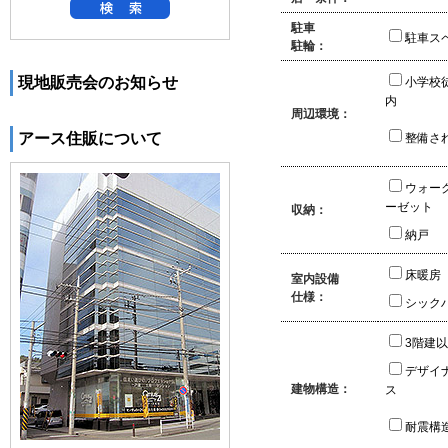
駐車
駐車ス
駐輪：
現地販売会のお知らせ
小学校
内
周辺環境：
アース住販について
整備さ
ウォー
ーゼット
収納：
納戸
床暖房
室内設備
仕様：
シック
3階建
デザイ
建物構造：
ス
耐震構