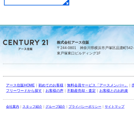
株式会社アース住販
〒244-0801 神奈川県横浜市戸塚区品濃町542-
東戸塚東口ビルディング1F
アース住販HOME
｜
初めてのお客様
｜
無料会員サービス「アースメンバー」
｜
フリーワードから探す
｜
お客様の声
｜
不動産売却・査定
｜
お客様とのお約束
会社案内
｜
スタッフ紹介
｜
グループ紹介
｜
プライバシーポリシー
｜
サイトマップ