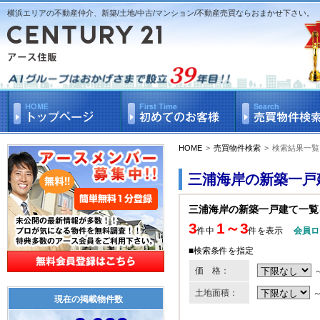
横浜エリアの不動産仲介、新築/土地/中古/マンション/不動産売買ならおまかせ下さい。
HOME
>
売買物件検索
>
検索結果一覧
三浦海岸の新築一戸
三浦海岸の新築一戸建て一覧
3
1～3
件中
件を表示
会員ロ
■検索条件を指定
価 格：
土地面積：
現在の掲載物件数