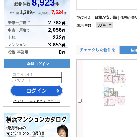
8,923
総物件数
件
1,389
7,534
一般公開
件 会員限定
件
並び替え：
価格が安い順
｜
価格が高
2,782
新築一戸建て
件
表示件数：
2,056
中古一戸建て
件
232
土地
件
3,853
マンション
件
0
投資･事業用
件
会員ログイン
パスワードを忘れた方はコチラ