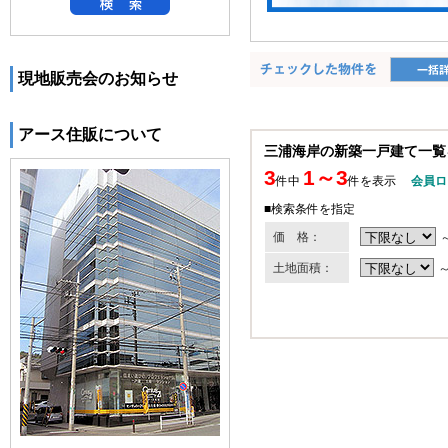
現地販売会のお知らせ
アース住販について
三浦海岸の新築一戸建て一覧
3
1～3
件中
件を表示
会員ロ
■検索条件を指定
価 格：
土地面積：