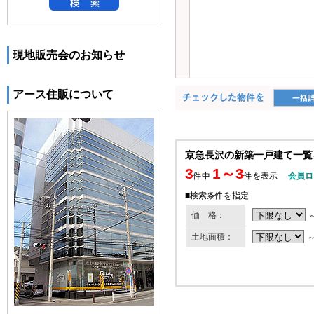
現地販売会のお知らせ
アース住販について
京急長沢の新築一戸建て一覧
3
1～3
件中
件を表示
会員ロ
■検索条件を指定
価 格：
土地面積：