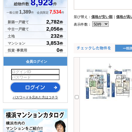
8,923
総物件数
件
1,389
7,534
一般公開
件 会員限定
件
並び替え：
価格が安い順
｜
価格が高
2,782
新築一戸建て
件
表示件数：
2,056
中古一戸建て
件
232
土地
件
3,853
マンション
件
0
投資･事業用
件
会員ログイン
パスワードを忘れた方はコチラ