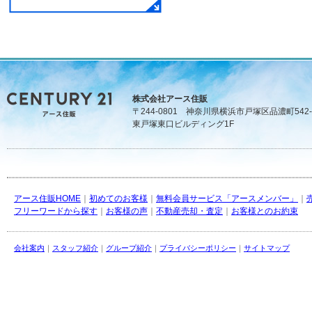
株式会社アース住販
〒244-0801 神奈川県横浜市戸塚区品濃町542-
東戸塚東口ビルディング1F
アース住販HOME
｜
初めてのお客様
｜
無料会員サービス「アースメンバー」
｜
フリーワードから探す
｜
お客様の声
｜
不動産売却・査定
｜
お客様とのお約束
会社案内
｜
スタッフ紹介
｜
グループ紹介
｜
プライバシーポリシー
｜
サイトマップ