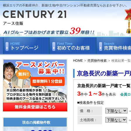
横浜エリアの不動産仲介、新築/土地/中古/マンション/不動産売買ならおまかせ下さい。
HOME
>
売買物件検索
>
検索結果一覧
京急長沢の新築一戸
京急長沢の新築一戸建て一覧
3
1～3
件中
件を表示
会員ロ
■検索条件を指定
価 格：
土地面積：
現在の掲載物件数