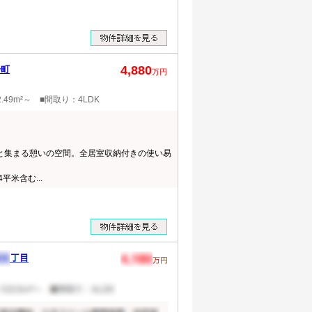
4,880
居町
万円
.49m²～ ■間取り：4LDK
然と集まる憩いの空間。全居室収納付きの使い易
平米含む...