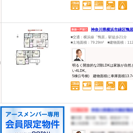
神奈川県横浜市緑区鴨
■交通：横浜線「鴨居」駅徒歩21分
■土地面積：79.29m² ■建物面積：112
明るく開放的な2階LDKは家族が自
い4LDK。
5棟(1号棟) 建物面積に車庫面積13.74