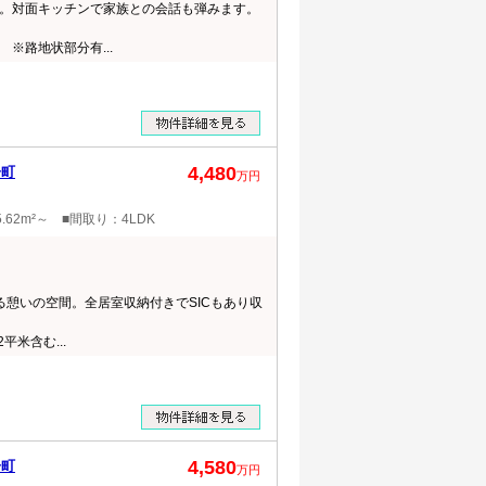
。対面キッチンで家族との会話も弾みます。
※路地状部分有...
4,480
居町
万円
.62m²～ ■間取り：4LDK
る憩いの空間。全居室収納付きでSICもあり収
平米含む...
4,580
居町
万円