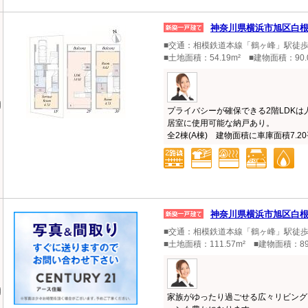
神奈川県横浜市旭区白
■交通：相模鉄道本線「鶴ヶ峰」駅徒歩
■土地面積：54.19m² ■建物面積：90.
プライバシーが確保できる2階LDK
居室に使用可能な納戸あり。
全2棟(A棟) 建物面積に車庫面積7.20平
神奈川県横浜市旭区白
■交通：相模鉄道本線「鶴ヶ峰」駅徒歩
■土地面積：111.57m² ■建物面積：89
家族がゆったり過ごせる広々リビング