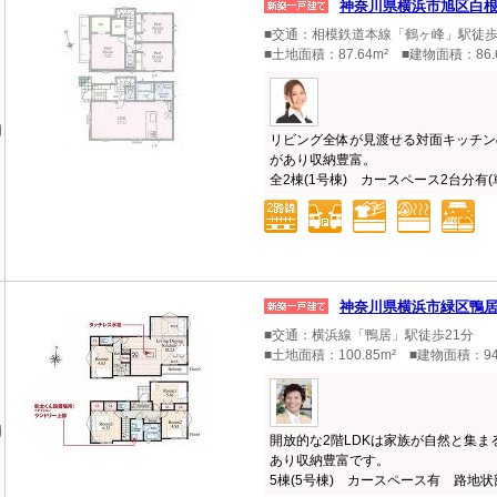
神奈川県横浜市旭区白
■交通：相模鉄道本線「鶴ヶ峰」駅徒歩
■土地面積：87.64m² ■建物面積：86.
リビング全体が見渡せる対面キッチンの
があり収納豊富。
全2棟(1号棟) カースペース2台分有(車
神奈川県横浜市緑区鴨
■交通：横浜線「鴨居」駅徒歩21分
■土地面積：100.85m² ■建物面積：94
開放的な2階LDKは家族が自然と集
あり収納豊富です。
5棟(5号棟) カースペース有 路地状部