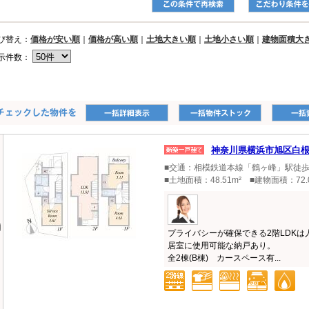
び替え：
価格が安い順
｜
価格が高い順
｜
土地大きい順
｜
土地小さい順
｜
建物面積大
示件数：
神奈川県横浜市旭区白
■交通：相模鉄道本線「鶴ヶ峰」駅徒歩
■土地面積：48.51m² ■建物面積：72.
プライバシーが確保できる2階LDK
居室に使用可能な納戸あり。
全2棟(B棟) カースペース有...