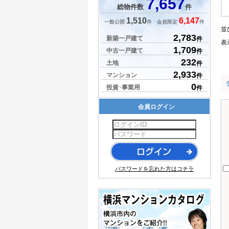
7,657
総物件数
件
1,510
6,147
一般公開
件 会員限定
件
並
2,783
新築一戸建て
件
表
1,709
中古一戸建て
件
232
土地
件
2,933
マンション
件
0
投資･事業用
件
会員ログイン
パスワードを忘れた方はコチラ