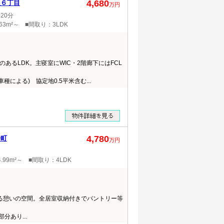
4,680
根６丁目
万円
20分
63m²～ ■間取り：3LDK
あるLDK。主寝室にWIC・2階廊下にはFCL
種による) 協定地0.5平米含む...
4,780
居町
万円
.99m²～ ■間取り：4LDK
まる憩いの空間。全居室収納付きでパントリー等
分あり...