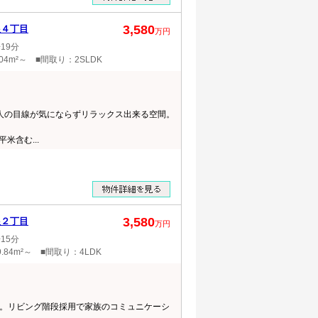
3,580
根４丁目
万円
19分
04m²～ ■間取り：2SLDK
は人の目線が気にならずリラックス出来る空間。
米含む...
3,580
根２丁目
万円
15分
.84m²～ ■間取り：4LDK
。リビング階段採用で家族のコミュニケーシ