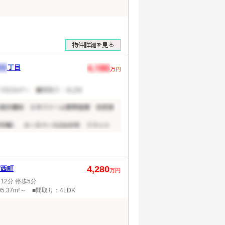
4,280
宿西町
万円
2分 停歩5分
5.37m²～ ■間取り：4LDK