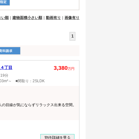
きい順
｜
建物面積小さい順
｜
動画有り
｜
画像有り
1
3,380
根４丁目
万円
19分
03m²～ ■間取り：2SLDK
は人の目線が気にならずリラックス出来る空間。