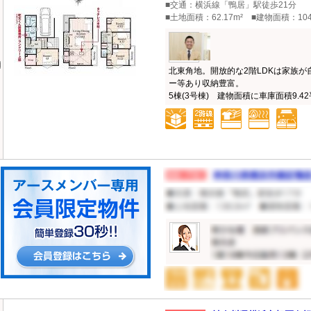
■交通：横浜線「鴨居」駅徒歩21分
■土地面積：62.17m² ■建物面積：104
北東角地。開放的な2階LDKは家族
ー等あり収納豊富。
5棟(3号棟) 建物面積に車庫面積9.42平