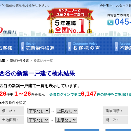
ン/不動産売買ならおまかせ下さい。
｜
会社案内
｜
スタッフ
OME
>
売買物件検索
>
検索結果一覧
西谷の新築一戸建て検索結果
西谷の新築一戸建て一覧を表示しています。
26
1～26
6,147
件中
件を表示
会員ログインで更に
件の物件をご覧頂け
■検索条件を指定
価 格：
～
建物面積：
土地面積：
～
間 取：