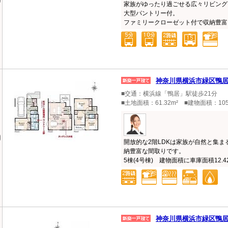
家族がゆったり過ごせる広々リビング
大型パントリー付。
ファミリークローゼット付で収納豊富 
神奈川県横浜市緑区鴨
■交通：横浜線「鴨居」駅徒歩21分
■土地面積：61.32m² ■建物面積：105
開放的な2階LDKは家族が自然と集ま
納豊富な間取りです。
5棟(4号棟) 建物面積に車庫面積12.42
神奈川県横浜市緑区鴨