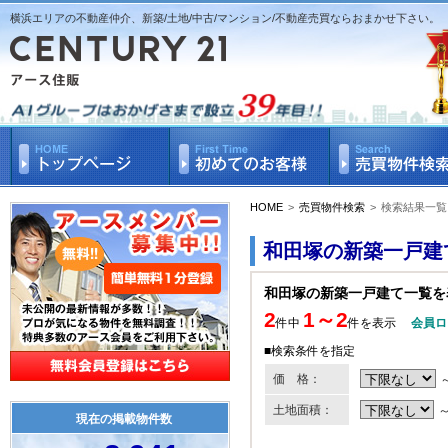
横浜エリアの不動産仲介、新築/土地/中古/マンション/不動産売買ならおまかせ下さい。
HOME
>
売買物件検索
>
検索結果一覧
和田塚の新築一戸建
和田塚の新築一戸建て一覧を
2
1～2
件中
件を表示
会員ロ
■検索条件を指定
価 格：
土地面積：
現在の掲載物件数