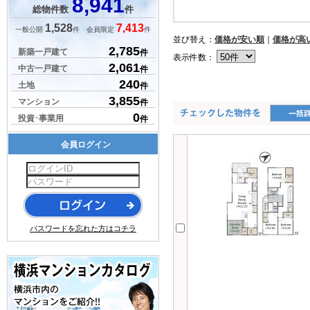
8,941
総物件数
件
1,528
7,413
一般公開
件 会員限定
件
並び替え：
価格が安い順
｜
価格が高
2,785
新築一戸建て
件
表示件数：
2,061
中古一戸建て
件
240
土地
件
3,855
マンション
件
0
投資･事業用
件
会員ログイン
パスワードを忘れた方はコチラ