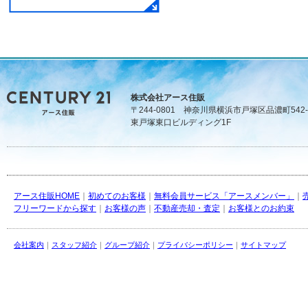
株式会社アース住販
〒244-0801 神奈川県横浜市戸塚区品濃町542-
東戸塚東口ビルディング1F
アース住販HOME
｜
初めてのお客様
｜
無料会員サービス「アースメンバー」
｜
フリーワードから探す
｜
お客様の声
｜
不動産売却・査定
｜
お客様とのお約束
会社案内
｜
スタッフ紹介
｜
グループ紹介
｜
プライバシーポリシー
｜
サイトマップ