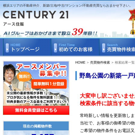
横浜エリアの不動産仲介、新築/土地/中古/マンション/不動産売買ならおまかせ下さい。
HOME
>
売買物件検索
>
検索結果一覧
野島公園の新築一戸
大変申し訳ございませ
検索条件に該当する物
常時新しい情報を更新致しま
当社で、お客様の御希望の物
現在の掲載物件数
ご希望の物件条件をお電話又