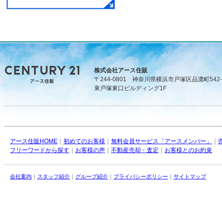
株式会社アース住販
〒244-0801 神奈川県横浜市戸塚区品濃町542-
東戸塚東口ビルディング1F
アース住販HOME
｜
初めてのお客様
｜
無料会員サービス「アースメンバー」
｜
フリーワードから探す
｜
お客様の声
｜
不動産売却・査定
｜
お客様とのお約束
会社案内
｜
スタッフ紹介
｜
グループ紹介
｜
プライバシーポリシー
｜
サイトマップ