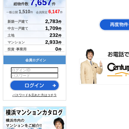
7,657
総物件数
件
1,510
6,147
一般公開
件 会員限定
件
2,783
新築一戸建て
件
1,709
中古一戸建て
件
232
土地
件
2,933
マンション
件
0
投資･事業用
件
会員ログイン
パスワードを忘れた方はコチラ