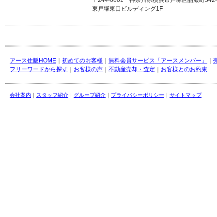
〒244-0801 神奈川県横浜市戸塚区品濃町542-
東戸塚東口ビルディング1F
アース住販HOME
｜
初めてのお客様
｜
無料会員サービス「アースメンバー」
｜
フリーワードから探す
｜
お客様の声
｜
不動産売却・査定
｜
お客様とのお約束
会社案内
｜
スタッフ紹介
｜
グループ紹介
｜
プライバシーポリシー
｜
サイトマップ