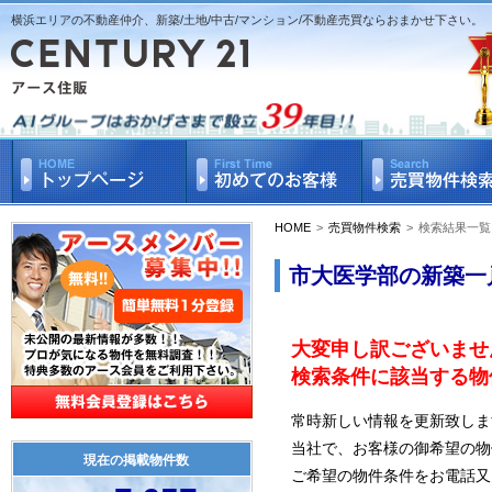
横浜エリアの不動産仲介、新築/土地/中古/マンション/不動産売買ならおまかせ下さい。
HOME
>
売買物件検索
>
検索結果一覧
市大医学部の新築一
大変申し訳ございませ
検索条件に該当する物
常時新しい情報を更新致しま
当社で、お客様の御希望の物
現在の掲載物件数
ご希望の物件条件をお電話又