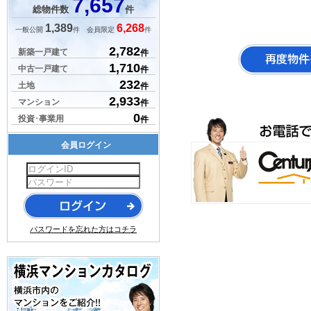
7,657
総物件数
件
1,389
6,268
一般公開
件 会員限定
件
2,782
新築一戸建て
件
1,710
中古一戸建て
件
232
土地
件
2,933
マンション
件
0
投資･事業用
件
会員ログイン
パスワードを忘れた方はコチラ