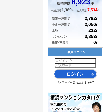
8,923
総物件数
件
1,389
7,534
一般公開
件 会員限定
件
2,782
新築一戸建て
件
2,056
中古一戸建て
件
232
土地
件
3,853
マンション
件
0
投資･事業用
件
会員ログイン
パスワードを忘れた方はコチラ