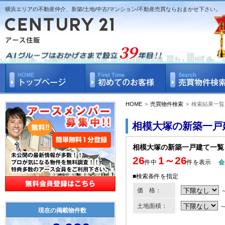
横浜エリアの不動産仲介、新築/土地/中古/マンション/不動産売買ならおまかせ下さい。
HOME
>
売買物件検索
>
検索結果一覧
相模大塚の新築一戸
相模大塚の新築一戸建て一覧
26
1～26
件中
件を表示
会
■検索条件を指定
価 格：
土地面積：
現在の掲載物件数