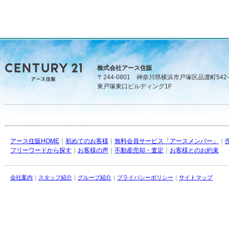
株式会社アース住販
〒244-0801 神奈川県横浜市戸塚区品濃町542-
東戸塚東口ビルディング1F
アース住販HOME
｜
初めてのお客様
｜
無料会員サービス「アースメンバー」
｜
フリーワードから探す
｜
お客様の声
｜
不動産売却・査定
｜
お客様とのお約束
会社案内
｜
スタッフ紹介
｜
グループ紹介
｜
プライバシーポリシー
｜
サイトマップ