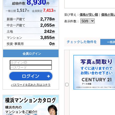
8,930
総物件数
件
1,517
7,413
一般公開
件 会員限定
件
並び替え：
価格が安い順
｜
価格が高
2,778
新築一戸建て
件
表示件数：
2,055
中古一戸建て
件
242
土地
件
3,855
マンション
件
0
投資･事業用
件
会員ログイン
パスワードを忘れた方はコチラ