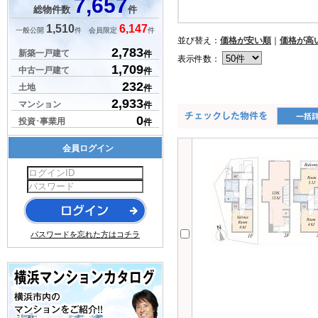
7,657
総物件数
件
1,510
6,147
一般公開
件 会員限定
件
並び替え：
価格が安い順
｜
価格が高
2,783
新築一戸建て
件
表示件数：
1,709
中古一戸建て
件
232
土地
件
2,933
マンション
件
0
投資･事業用
件
会員ログイン
パスワードを忘れた方はコチラ