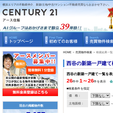
横浜エリアの不動産仲介、新築/土地/中古/マンション/不動産売買ならおまかせ下さい。
HOME
>
売買物件検索
>
検索結果一覧
西谷の新築一戸建て
西谷の新築一戸建て一覧を表
26
1～26
件中
件を表示
会
■検索条件を指定
価 格：
土地面積：
現在の掲載物件数