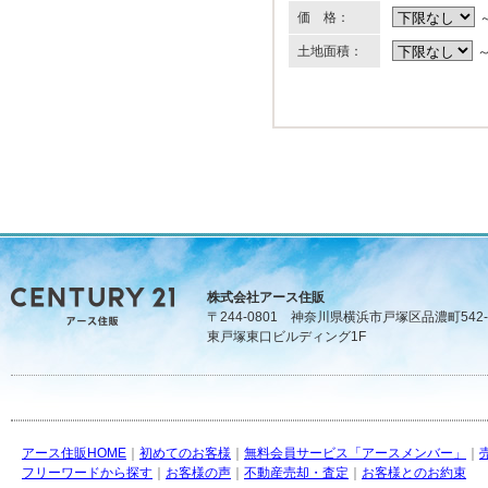
価 格：
土地面積：
株式会社アース住販
〒244-0801 神奈川県横浜市戸塚区品濃町542-
東戸塚東口ビルディング1F
アース住販HOME
｜
初めてのお客様
｜
無料会員サービス「アースメンバー」
｜
フリーワードから探す
｜
お客様の声
｜
不動産売却・査定
｜
お客様とのお約束