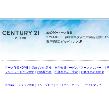
株式会社アース住販
〒244-0801 神奈川県横浜市戸塚区品濃町542-
東戸塚東口ビルディング1F
アース住販HOME
｜
初めてのお客様
｜
無料会員サービス「アースメンバー」
｜
フリーワードから探す
｜
お客様の声
｜
不動産売却・査定
｜
お客様とのお約束
会社案内
｜
スタッフ紹介
｜
グループ紹介
｜
プライバシーポリシー
｜
サイトマップ