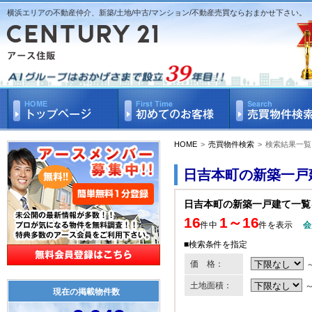
横浜エリアの不動産仲介、新築/土地/中古/マンション/不動産売買ならおまかせ下さい。
HOME
>
売買物件検索
>
検索結果一覧
日吉本町の新築一戸
日吉本町の新築一戸建て一覧
16
1～16
件中
件を表示
会
■検索条件を指定
価 格：
土地面積：
現在の掲載物件数