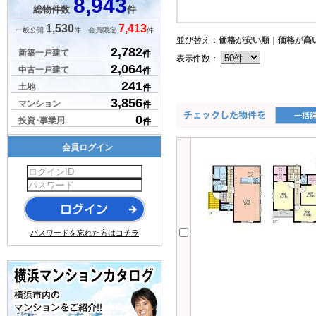
8,943
総物件数
件
1,530
7,413
一般公開
件 会員限定
件
並び替え：
価格が安い順
｜
価格が高
2,782
新築一戸建て
件
表示件数：
2,064
中古一戸建て
件
241
土地
件
3,856
マンション
件
0
投資･事業用
件
会員ログイン
パスワードを忘れた方はコチラ