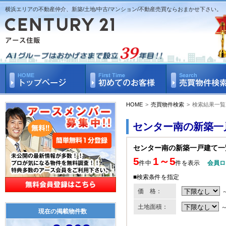
横浜エリアの不動産仲介、新築/土地/中古/マンション/不動産売買ならおまかせ下さい。
HOME
>
売買物件検索
>
検索結果一覧
センター南の新築一
センター南の新築一戸建て一
5
1～5
件中
件を表示
会員ロ
■検索条件を指定
価 格：
土地面積：
現在の掲載物件数