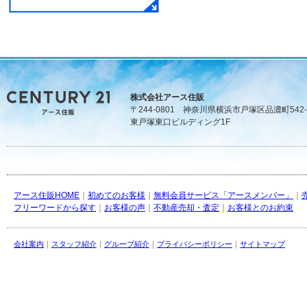
株式会社アース住販
〒244-0801 神奈川県横浜市戸塚区品濃町542-
東戸塚東口ビルディング1F
アース住販HOME
｜
初めてのお客様
｜
無料会員サービス「アースメンバー」
｜
フリーワードから探す
｜
お客様の声
｜
不動産売却・査定
｜
お客様とのお約束
会社案内
｜
スタッフ紹介
｜
グループ紹介
｜
プライバシーポリシー
｜
サイトマップ