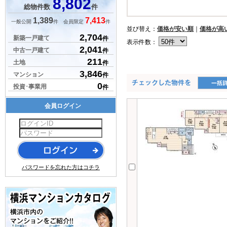
8,802
総物件数
件
1,389
7,413
一般公開
件 会員限定
件
並び替え：
価格が安い順
｜
価格が高
2,704
新築一戸建て
件
表示件数：
2,041
中古一戸建て
件
211
土地
件
3,846
マンション
件
0
投資･事業用
件
会員ログイン
パスワードを忘れた方はコチラ