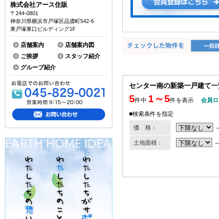
株式会社アース住販
〒244-0801
神奈川県横浜市戸塚区品濃町542-6
東戸塚東口ビルディング1F
店舗案内
店舗案内図
ご挨拶
スタッフ紹介
グループ紹介
センター南の新築一戸建て一
5
1～5
件中
件を表示
会員ロ
■検索条件を指定
価 格：
土地面積：