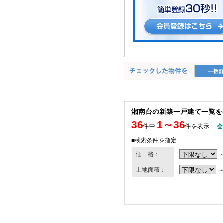
湘南台の新築一戸建て一覧を
36
1～36
件中
件を表示
会
■検索条件を指定
価 格：
土地面積：