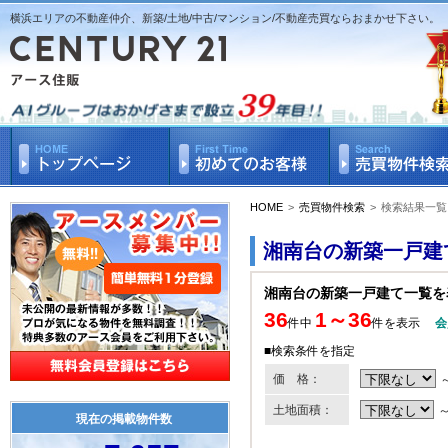
横浜エリアの不動産仲介、新築/土地/中古/マンション/不動産売買ならおまかせ下さい。
HOME
>
売買物件検索
>
検索結果一覧
湘南台の新築一戸建
湘南台の新築一戸建て一覧を
36
1～36
件中
件を表示
会
■検索条件を指定
価 格：
土地面積：
現在の掲載物件数