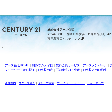
株式会社アース住販
〒244-0801 神奈川県横浜市戸塚区品濃町542-
東戸塚東口ビルディング1F
アース住販HOME
｜
初めてのお客様
｜
無料会員サービス「アースメンバー」
｜
フリーワードから探す
｜
お客様の声
｜
不動産売却・査定
｜
お客様とのお約束
会社案内
｜
スタッフ紹介
｜
グループ紹介
｜
プライバシーポリシー
｜
サイトマップ