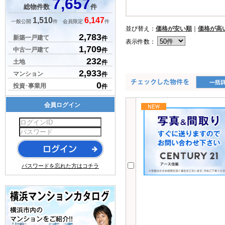
7,657
総物件数
件
1,510
6,147
一般公開
件 会員限定
件
並び替え：
価格が安い順
｜
価格が高
2,783
新築一戸建て
件
表示件数：
1,709
中古一戸建て
件
232
土地
件
2,933
マンション
件
0
投資･事業用
件
会員ログイン
パスワードを忘れた方はコチラ