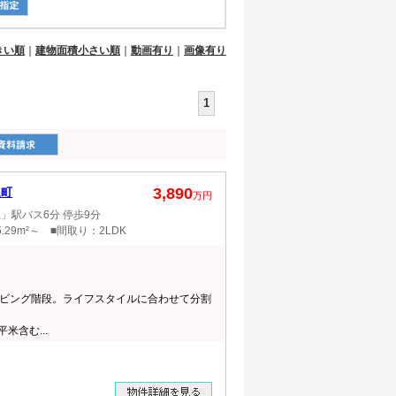
きい順
｜
建物面積小さい順
｜
動画有り
｜
画像有り
1
3,890
泉町
万円
」駅バス6分 停歩9分
.29m²～ ■間取り：2LDK
ビング階段。ライフスタイルに合わせて分割
米含む...