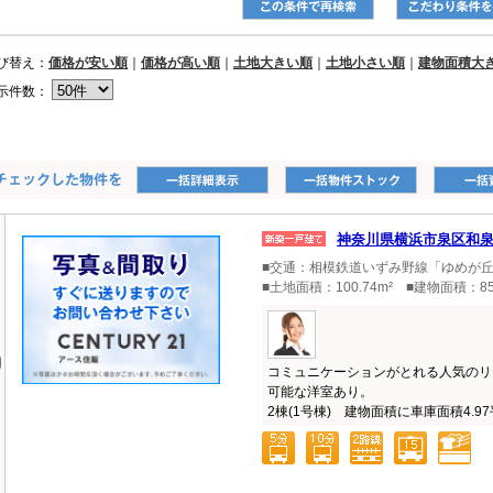
び替え：
価格が安い順
｜
価格が高い順
｜
土地大きい順
｜
土地小さい順
｜
建物面積大
示件数：
神奈川県横浜市泉区和
■交通：相模鉄道いずみ野線「ゆめが丘
■土地面積：100.74m² ■建物面積：85
コミュニケーションがとれる人気のリ
可能な洋室あり。
2棟(1号棟) 建物面積に車庫面積4.97平