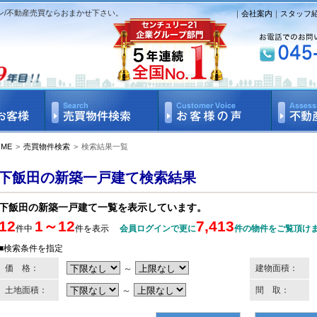
ン/不動産売買ならおまかせ下さい。
｜
会社案内
｜
スタッフ
OME
>
売買物件検索
>
検索結果一覧
下飯田の新築一戸建て検索結果
下飯田の新築一戸建て一覧を表示しています。
12
1～12
7,413
件中
件を表示
会員ログインで更に
件の物件をご覧頂け
■検索条件を指定
価 格：
～
建物面積：
土地面積：
～
間 取：