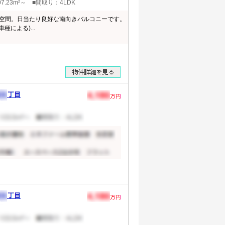
7.23m²～ ■間取り：4LDK
広々空間。日当たり良好な南向きバルコニーです。
種による)...