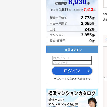
8,930
総物件数
件
1,517
7,413
一般公開
件 会員限定
件
並
2,778
新築一戸建て
件
表
2,055
中古一戸建て
件
242
土地
件
3,855
マンション
件
0
投資･事業用
件
会員ログイン
パスワードを忘れた方はコチラ