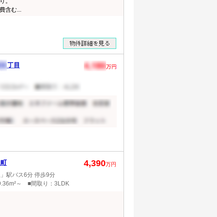
り。
含む...
4,390
泉町
万円
」駅バス6分 停歩9分
.36m²～ ■間取り：3LDK