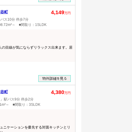
4,149
深谷町
万円
ス10分 停歩7分
8.72m²～ ■間取り：1SLDK
は人の目線が気にならずリラックス出来ます。居
4,380
深谷町
万円
」駅バス9分 停歩2分
.1m²～ ■間取り：3SLDK
ュニケーションを優先する対面キッチンとリ