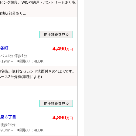
ビング階段。WICや納戸・パントリーもあり収
地状部分あり...
4,490
深谷町
万円
バス4分 停歩1分
.19m²～ ■間取り：4LDK
住宅街。便利なセカンド洗面付きの4LDKです。
ース2台分有(車種による)...
4,890
和泉３丁目
万円
徒歩24分
9.3m²～ ■間取り：4LDK