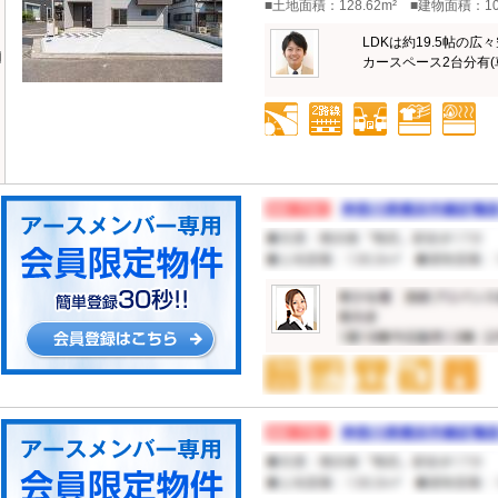
■土地面積：128.62m² ■建物面積：10
LDKは約19.5帖の
カースペース2台分有(車