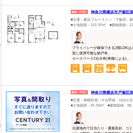
神奈川県横浜市戸塚区
■交通：横浜ブルーライン「下飯田」駅バ
■土地面積：102.35m² ■建物面積：10
プライバシーが確保できる2階LDK
室に使用可能な納戸有。
カースペース2台分有(車種による)...
神奈川県横浜市戸塚区
■交通：相模鉄道いずみ野線「ゆめが丘
■土地面積：95.39m² ■建物面積：88
分譲地内で日当たり・通風良好。コミ