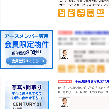
ビング階段。居室に使用可能な納戸あ
カースペース有 ハウスコーティング費
神奈川県横浜市泉区和
■交通：相模鉄道いずみ野線「ゆめが丘
■土地面積：148.69m² ■建物面積：99