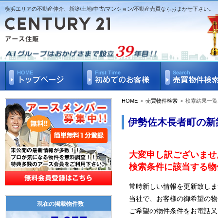
横浜エリアの不動産仲介、新築/土地/中古/マンション/不動産売買ならおまかせ下さい。
HOME
>
売買物件検索
>
検索結果一覧
伊勢佐木長者町の新
大変申し訳ございませ
検索条件に該当する物
常時新しい情報を更新致しま
当社で、お客様の御希望の物
現在の掲載物件数
ご希望の物件条件をお電話又