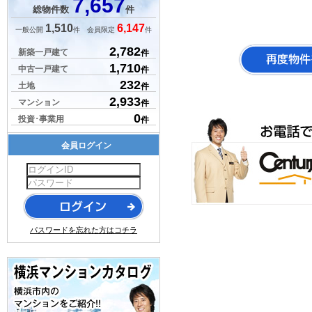
7,657
総物件数
件
1,510
6,147
一般公開
件 会員限定
件
2,782
新築一戸建て
件
1,710
中古一戸建て
件
232
土地
件
2,933
マンション
件
0
投資･事業用
件
会員ログイン
パスワードを忘れた方はコチラ