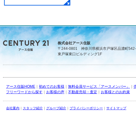
株式会社アース住販
〒244-0801 神奈川県横浜市戸塚区品濃町542-
東戸塚東口ビルディング1F
アース住販HOME
｜
初めてのお客様
｜
無料会員サービス「アースメンバー」
｜
フリーワードから探す
｜
お客様の声
｜
不動産売却・査定
｜
お客様とのお約束
会社案内
｜
スタッフ紹介
｜
グループ紹介
｜
プライバシーポリシー
｜
サイトマップ