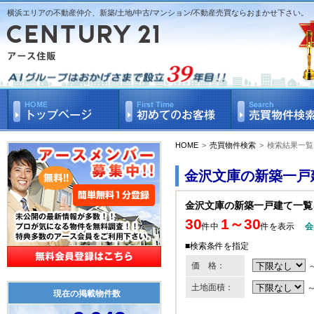
横浜エリアの不動産仲介、新築/土地/中古/マンション/不動産売買ならおまかせ下さい。
HOME
>
売買物件検索
>
検索結果一覧
金沢文庫の新築一戸
金沢文庫の新築一戸建て一覧
30
1～30
件中
件を表示
会
■検索条件を指定
価 格：
土地面積：
現在の掲載物件数