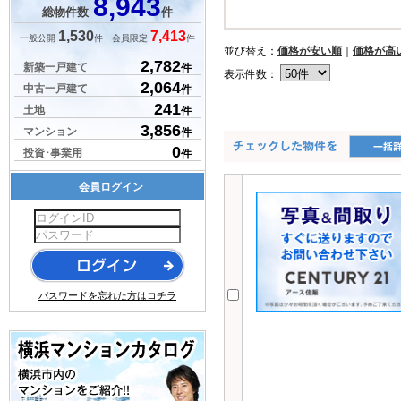
8,943
総物件数
件
1,530
7,413
一般公開
件 会員限定
件
並び替え：
価格が安い順
｜
価格が高
2,782
新築一戸建て
件
表示件数：
2,064
中古一戸建て
件
241
土地
件
3,856
マンション
件
0
投資･事業用
件
会員ログイン
パスワードを忘れた方はコチラ