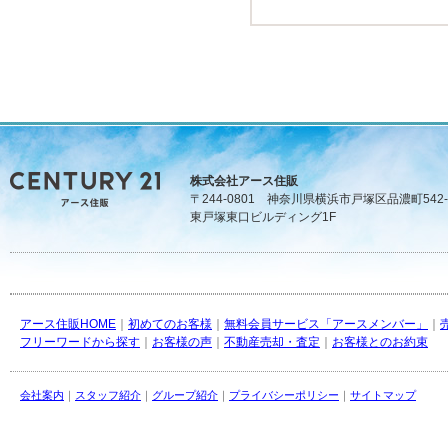
株式会社アース住販
〒244-0801 神奈川県横浜市戸塚区品濃町542-
東戸塚東口ビルディング1F
アース住販HOME
｜
初めてのお客様
｜
無料会員サービス「アースメンバー」
｜
フリーワードから探す
｜
お客様の声
｜
不動産売却・査定
｜
お客様とのお約束
会社案内
｜
スタッフ紹介
｜
グループ紹介
｜
プライバシーポリシー
｜
サイトマップ