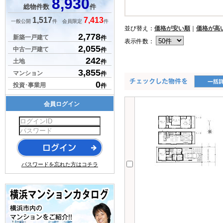
8,930
総物件数
件
1,517
7,413
一般公開
件 会員限定
件
並び替え：
価格が安い順
｜
価格が高
2,778
新築一戸建て
件
表示件数：
2,055
中古一戸建て
件
242
土地
件
3,855
マンション
件
0
投資･事業用
件
会員ログイン
パスワードを忘れた方はコチラ