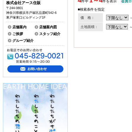
4
1～4
件中
件を表示
会員ロ
株式会社アース住販
〒244-0801
■検索条件を指定
神奈川県横浜市戸塚区品濃町542-6
価 格：
東戸塚東口ビルディング1F
土地面積：
店舗案内
店舗案内図
ご挨拶
スタッフ紹介
グループ紹介