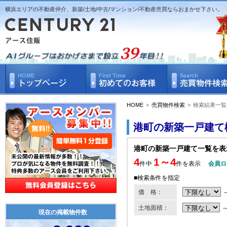
横浜エリアの不動産仲介、新築/土地/中古/マンション/不動産売買ならおまかせ下さい。
HOME
>
売買物件検索
>
検索結果一覧
港町の新築一戸建て
港町の新築一戸建て一覧を表
4
1～4
件中
件を表示
会員ロ
■検索条件を指定
価 格：
土地面積：
現在の掲載物件数