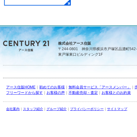
株式会社アース住販
〒244-0801 神奈川県横浜市戸塚区品濃町542-
東戸塚東口ビルディング1F
アース住販HOME
｜
初めてのお客様
｜
無料会員サービス「アースメンバー」
｜
フリーワードから探す
｜
お客様の声
｜
不動産売却・査定
｜
お客様とのお約束
会社案内
｜
スタッフ紹介
｜
グループ紹介
｜
プライバシーポリシー
｜
サイトマップ