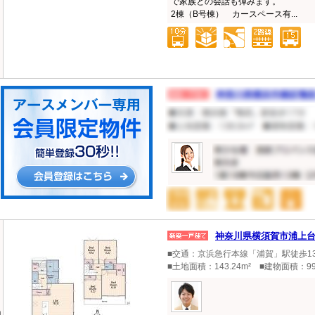
で家族との会話も弾みます。
2棟（B号棟） カースペース有...
神奈川県横須賀市浦上
■交通：京浜急行本線「浦賀」駅徒歩1
■土地面積：143.24m² ■建物面積：99