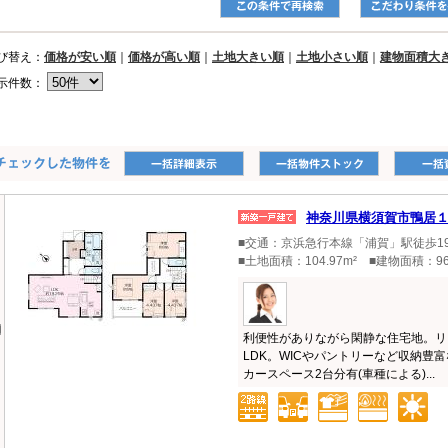
び替え：
価格が安い順
｜
価格が高い順
｜
土地大きい順
｜
土地小さい順
｜
建物面積大
示件数：
神奈川県横須賀市鴨居
■交通：京浜急行本線「浦賀」駅徒歩1
■土地面積：104.97m² ■建物面積：96
利便性がありながら閑静な住宅地。リ
LDK。WICやパントリーなど収納豊
カースペース2台分有(車種による)...