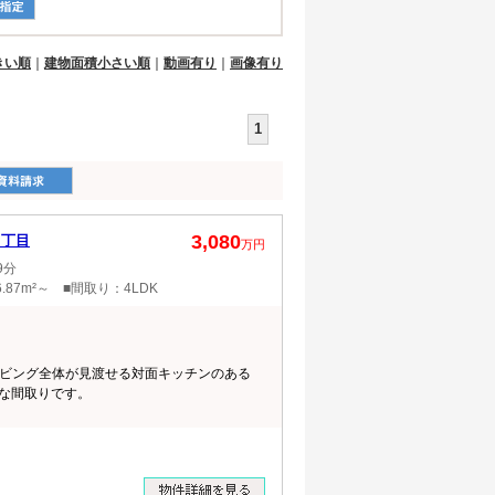
きい順
｜
建物面積小さい順
｜
動画有り
｜
画像有り
1
3,080
１丁目
万円
9分
.87m²～ ■間取り：4LDK
ビング全体が見渡せる対面キッチンのある
富な間取りです。