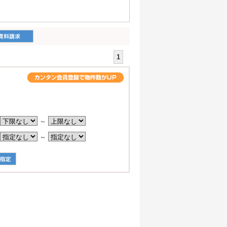
1
。
～
～