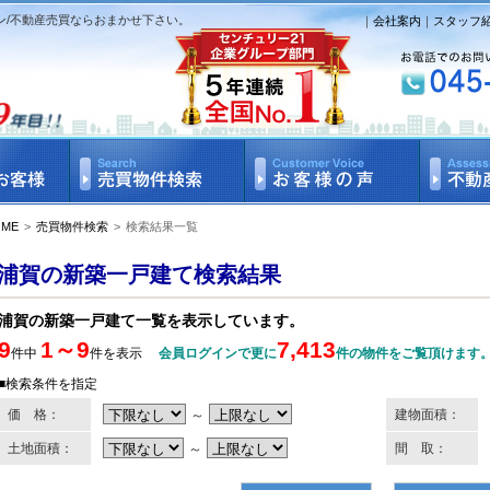
ン/不動産売買ならおまかせ下さい。
｜
会社案内
｜
スタッフ
OME
>
売買物件検索
>
検索結果一覧
浦賀の新築一戸建て検索結果
浦賀の新築一戸建て一覧を表示しています。
9
1～9
7,413
件中
件を表示
会員ログインで更に
件の物件をご覧頂けます
■検索条件を指定
価 格：
～
建物面積：
土地面積：
～
間 取：