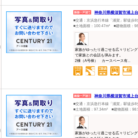
神奈川県横須賀市浦上
■交通：京浜急行本線「浦賀」駅徒歩8
■土地面積：100.47m² ■建物面積：98
家族がゆったり過ごせる広々リビング
で家族との会話も弾みます。
2棟（A号棟） カースペース有...
神奈川県横須賀市浦上
■交通：京浜急行本線「浦賀」駅徒歩8
■土地面積：97.34m² ■建物面積：98.
家族がゆったり過ごせる広々リビング