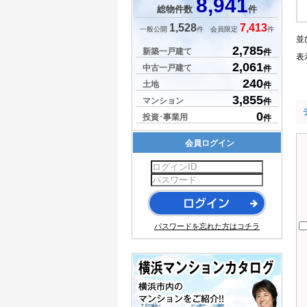
8,941
総物件数
件
1,528
7,413
一般公開
件 会員限定
件
並
2,785
新築一戸建て
件
表
2,061
中古一戸建て
件
240
土地
件
3,855
マンション
件
0
投資･事業用
件
会員ログイン
パスワードを忘れた方はコチラ