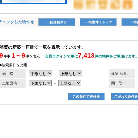
浦賀の新築一戸建て一覧を表示しています。
9
1～9
7,413
件中
件を表示
会員ログインで更に
件の物件をご覧頂けます
■検索条件を指定
価 格：
～
建物面積：
土地面積：
～
間 取：