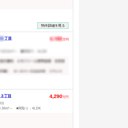
4,290
台３丁目
万円
3分
.36m²～ ■間取り：4LDK