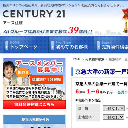
横浜エリアの不動産仲介、新築/土地/中古/マンション/不動産売買ならおまかせ下さい。
HOME
>
売買物件検索
>
検索結果一覧
京急大津の新築一戸
京急大津の新築一戸建て一覧
6
1～6
件中
件を表示
会員ロ
■検索条件を指定
価 格：
土地面積：
現在の掲載物件数