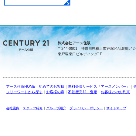
株式会社アース住販
〒244-0801 神奈川県横浜市戸塚区品濃町542-
東戸塚東口ビルディング1F
アース住販HOME
｜
初めてのお客様
｜
無料会員サービス「アースメンバー」
｜
フリーワードから探す
｜
お客様の声
｜
不動産売却・査定
｜
お客様とのお約束
会社案内
｜
スタッフ紹介
｜
グループ紹介
｜
プライバシーポリシー
｜
サイトマップ