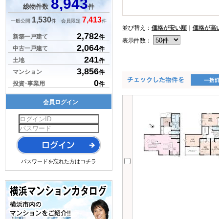
8,943
総物件数
件
1,530
7,413
一般公開
件 会員限定
件
並び替え：
価格が安い順
｜
価格が高
2,782
新築一戸建て
件
表示件数：
2,064
中古一戸建て
件
241
土地
件
3,856
マンション
件
0
投資･事業用
件
会員ログイン
パスワードを忘れた方はコチラ