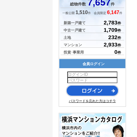
7,657
総物件数
件
1,510
6,147
一般公開
件 会員限定
件
2,783
新築一戸建て
件
1,709
中古一戸建て
件
232
土地
件
2,933
マンション
件
0
投資･事業用
件
会員ログイン
パスワードを忘れた方はコチラ