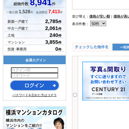
8,941
総物件数
件
1,528
7,413
一般公開
件 会員限定
件
並び替え：
価格が安い順
｜
価格が高
2,785
新築一戸建て
件
表示件数：
2,061
中古一戸建て
件
240
土地
件
3,855
マンション
件
0
投資･事業用
件
会員ログイン
パスワードを忘れた方はコチラ