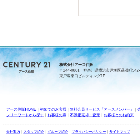
株式会社アース住販
〒244-0801 神奈川県横浜市戸塚区品濃町542-
東戸塚東口ビルディング1F
アース住販HOME
｜
初めてのお客様
｜
無料会員サービス「アースメンバー」
｜
フリーワードから探す
｜
お客様の声
｜
不動産売却・査定
｜
お客様とのお約束
会社案内
｜
スタッフ紹介
｜
グループ紹介
｜
プライバシーポリシー
｜
サイトマップ