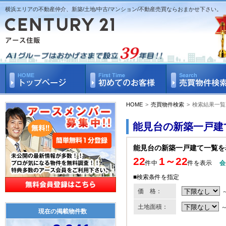
横浜エリアの不動産仲介、新築/土地/中古/マンション/不動産売買ならおまかせ下さい。
HOME
>
売買物件検索
>
検索結果一覧
能見台の新築一戸建
能見台の新築一戸建て一覧を
22
1～22
件中
件を表示
会
■検索条件を指定
価 格：
土地面積：
現在の掲載物件数