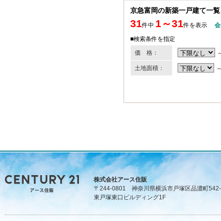
京急富岡の新築一戸建て一覧
31
1～31
件中
件を表示
会
■検索条件を指定
価 格：
土地面積：
株式会社アース住販
〒244-0801 神奈川県横浜市戸塚区品濃町542-
東戸塚東口ビルディング1F