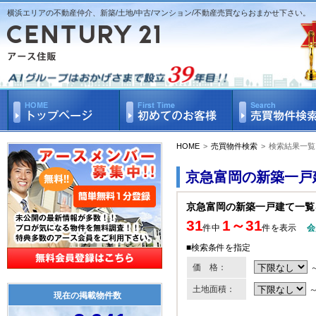
横浜エリアの不動産仲介、新築/土地/中古/マンション/不動産売買ならおまかせ下さい。
HOME
>
売買物件検索
>
検索結果一覧
京急富岡の新築一戸
京急富岡の新築一戸建て一覧
31
1～31
件中
件を表示
会
■検索条件を指定
価 格：
土地面積：
現在の掲載物件数