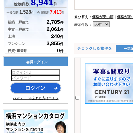
8,941
総物件数
件
1,528
7,413
一般公開
件 会員限定
件
並び替え：
価格が安い順
｜
価格が高
2,785
新築一戸建て
件
表示件数：
2,061
中古一戸建て
件
240
土地
件
3,855
マンション
件
0
投資･事業用
件
会員ログイン
パスワードを忘れた方はコチラ