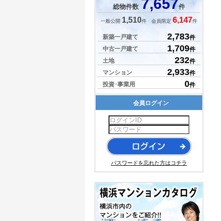
7,657
総物件数
件
1,510
6,147
一般公開
件 会員限定
件
2,783
新築一戸建て
件
1,709
中古一戸建て
件
232
土地
件
2,933
マンション
件
0
投資･事業用
件
会員ログイン
パスワードを忘れた方はコチラ