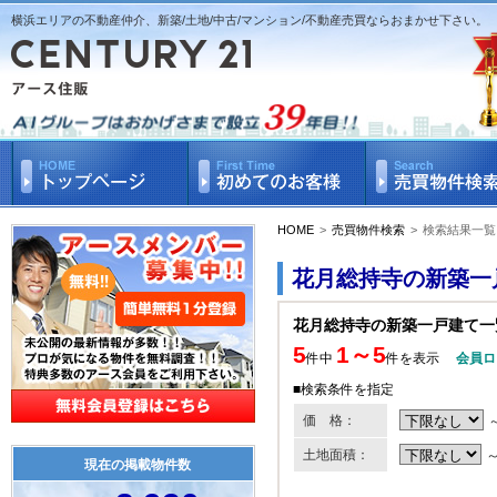
横浜エリアの不動産仲介、新築/土地/中古/マンション/不動産売買ならおまかせ下さい。
HOME
>
売買物件検索
>
検索結果一覧
花月総持寺の新築一
花月総持寺の新築一戸建て一
5
1～5
件中
件を表示
会員ロ
■検索条件を指定
価 格：
土地面積：
現在の掲載物件数