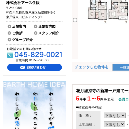
株式会社アース住販
〒244-0801
神奈川県横浜市戸塚区品濃町542-6
東戸塚東口ビルディング1F
店舗案内
店舗案内図
ご挨拶
スタッフ紹介
グループ紹介
花月総持寺の新築一戸建て一
5
1～5
件中
件を表示
会員ロ
■検索条件を指定
価 格：
土地面積：