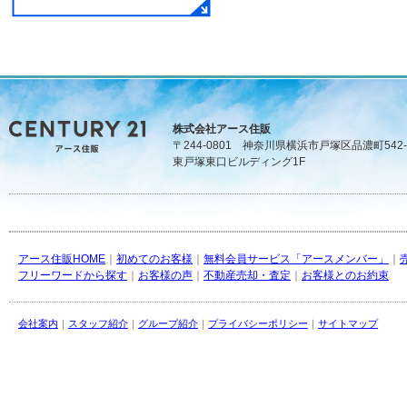
株式会社アース住販
〒244-0801 神奈川県横浜市戸塚区品濃町542-
東戸塚東口ビルディング1F
アース住販HOME
｜
初めてのお客様
｜
無料会員サービス「アースメンバー」
｜
フリーワードから探す
｜
お客様の声
｜
不動産売却・査定
｜
お客様とのお約束
会社案内
｜
スタッフ紹介
｜
グループ紹介
｜
プライバシーポリシー
｜
サイトマップ