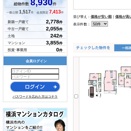
8,930
総物件数
件
1,517
7,413
一般公開
件 会員限定
件
並び替え：
価格が安い順
｜
価格が高
2,778
新築一戸建て
件
表示件数：
2,055
中古一戸建て
件
242
土地
件
3,855
マンション
件
0
投資･事業用
件
会員ログイン
パスワードを忘れた方はコチラ