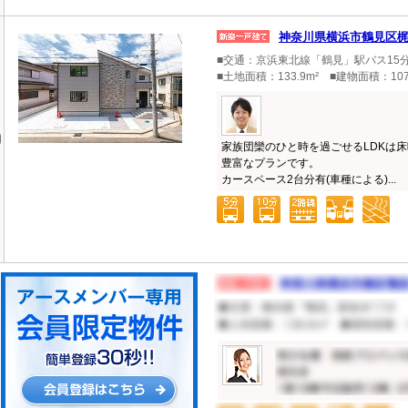
神奈川県横浜市鶴見区
■交通：京浜東北線「鶴見」駅バス15分
■土地面積：133.9m² ■建物面積：10
家族団欒のひと時を過ごせるLDKは床
豊富なプランです。
カースペース2台分有(車種による)...