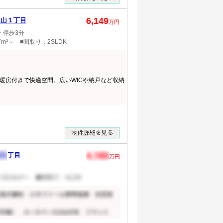
6,149
梶山１丁目
万円
 停歩3分
7m²～ ■間取り：2SLDK
暖房付きで快適空間。広いWICや納戸など収納