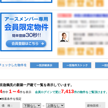
京急鶴見の新築一戸建て一覧を表示しています。
4
1～4
7,413
件中
件を表示
会員ログインで更に
件の物件をご覧頂けます
■検索条件を指定
価 格：
～
建物面積：