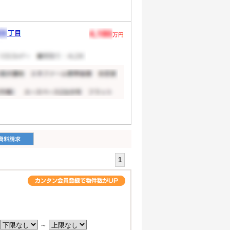
1
。
～