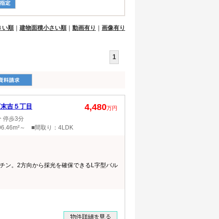
きい順
｜
建物面積小さい順
｜
動画有り
｜
画像有り
1
4,480
下末吉５丁目
万円
 停歩3分
6.46m²～ ■間取り：4LDK
チン。2方向から採光を確保できるL字型バル