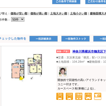
び替え：
価格が安い順
｜
価格が高い順
｜
土地大きい順
｜
土地小さい順
｜
建物面積大
示件数：
神奈川県横浜市鶴見区
■交通：京浜東北線「鶴見」駅バス10分
■土地面積：104.28m² ■建物面積：10
開放的で回遊性の高いアイランドキッ
コニー付きです。
カースペース有(車種による)...