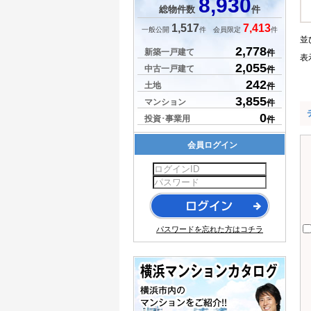
8,930
総物件数
件
1,517
7,413
一般公開
件 会員限定
件
並
2,778
新築一戸建て
件
表
2,055
中古一戸建て
件
242
土地
件
3,855
マンション
件
0
投資･事業用
件
会員ログイン
パスワードを忘れた方はコチラ