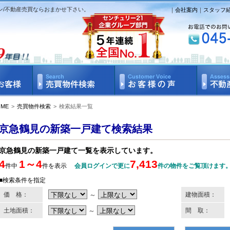
ン/不動産売買ならおまかせ下さい。
｜
会社案内
｜
スタッフ
OME
>
売買物件検索
>
検索結果一覧
京急鶴見の新築一戸建て検索結果
京急鶴見の新築一戸建て一覧を表示しています。
4
1～4
7,413
件中
件を表示
会員ログインで更に
件の物件をご覧頂けます
■検索条件を指定
価 格：
～
建物面積：
土地面積：
～
間 取：