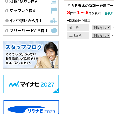
ＹＲＰ野比の新築一戸建て一
8
1～8
件中
件を表示
会員ロ
■検索条件を指定
価 格：
土地面積：