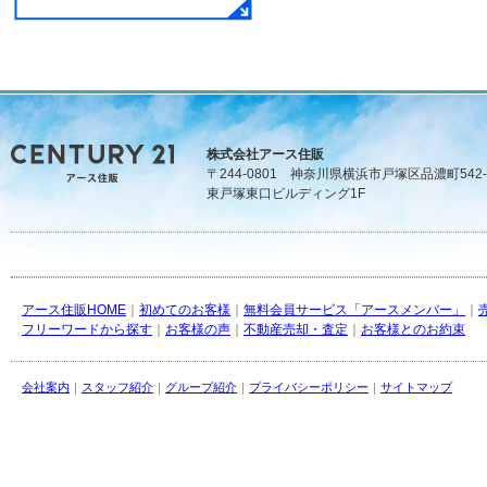
株式会社アース住販
〒244-0801 神奈川県横浜市戸塚区品濃町542-
東戸塚東口ビルディング1F
アース住販HOME
｜
初めてのお客様
｜
無料会員サービス「アースメンバー」
｜
フリーワードから探す
｜
お客様の声
｜
不動産売却・査定
｜
お客様とのお約束
会社案内
｜
スタッフ紹介
｜
グループ紹介
｜
プライバシーポリシー
｜
サイトマップ