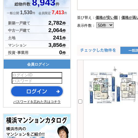
8,943
総物件数
件
1,530
7,413
一般公開
件 会員限定
件
並び替え：
価格が安い順
｜
価格が高
2,782
新築一戸建て
件
表示件数：
2,064
中古一戸建て
件
241
土地
件
3,856
マンション
件
0
投資･事業用
件
会員ログイン
パスワードを忘れた方はコチラ