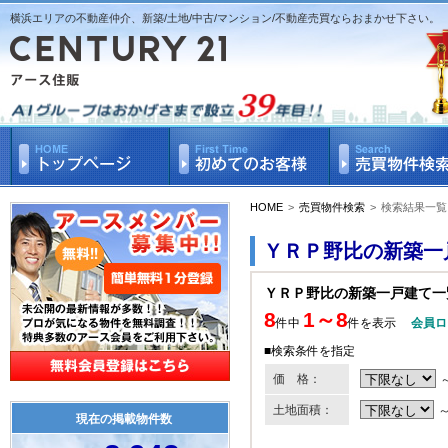
横浜エリアの不動産仲介、新築/土地/中古/マンション/不動産売買ならおまかせ下さい。
HOME
>
売買物件検索
>
検索結果一覧
ＹＲＰ野比の新築一
ＹＲＰ野比の新築一戸建て一
8
1～8
件中
件を表示
会員ロ
■検索条件を指定
価 格：
土地面積：
現在の掲載物件数