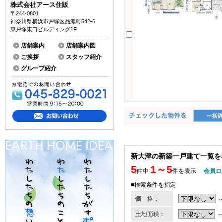
株式会社アース住販
〒244-0801
神奈川県横浜市戸塚区品濃町542-6
東戸塚東口ビルディング1F
店舗案内
店舗案内図
ご挨拶
スタッフ紹介
グループ紹介
新大津の新築一戸建て一覧を
5
1～5
件中
件を表示
会員ロ
■検索条件を指定
価 格：
土地面積：