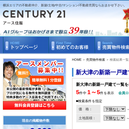
横浜エリアの不動産仲介、新築/土地/中古/マンション/不動産売買ならおまかせ下さい。
HOME
>
売買物件検索
>
検索結果一覧
新大津の新築一戸建
新大津の新築一戸建て一覧を
5
1～5
件中
件を表示
会員ロ
■検索条件を指定
価 格：
土地面積：
現在の掲載物件数