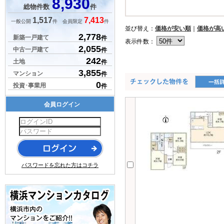
8,930
総物件数
件
1,517
7,413
一般公開
件 会員限定
件
並び替え：
価格が安い順
｜
価格が高
2,778
新築一戸建て
件
表示件数：
2,055
中古一戸建て
件
242
土地
件
3,855
マンション
件
0
投資･事業用
件
会員ログイン
パスワードを忘れた方はコチラ