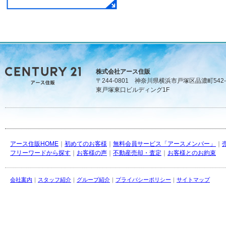
株式会社アース住販
〒244-0801 神奈川県横浜市戸塚区品濃町542-
東戸塚東口ビルディング1F
アース住販HOME
｜
初めてのお客様
｜
無料会員サービス「アースメンバー」
｜
フリーワードから探す
｜
お客様の声
｜
不動産売却・査定
｜
お客様とのお約束
会社案内
｜
スタッフ紹介
｜
グループ紹介
｜
プライバシーポリシー
｜
サイトマップ