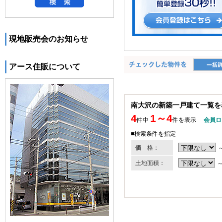
現地販売会のお知らせ
アース住販について
南大沢の新築一戸建て一覧を
4
1～4
件中
件を表示
会員ロ
■検索条件を指定
価 格：
土地面積：