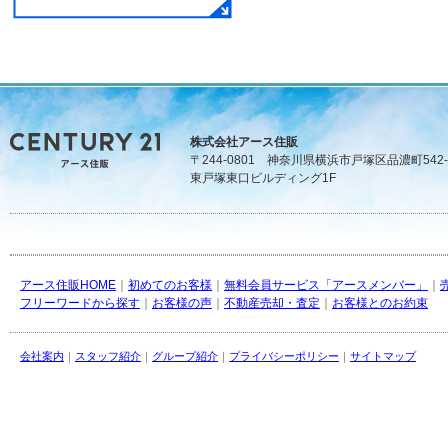
株式会社アース住販
〒244-0801 神奈川県横浜市戸塚区品濃町542-
東戸塚東口ビルディング1F
アース住販HOME
｜
初めてのお客様
｜
無料会員サービス「アースメンバー」
｜
フリーワードから探す
｜
お客様の声
｜
不動産売却・査定
｜
お客様とのお約束
会社案内
｜
スタッフ紹介
｜
グループ紹介
｜
プライバシーポリシー
｜
サイトマップ