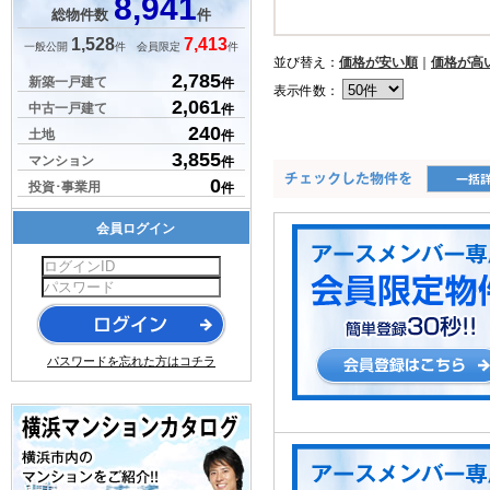
8,941
総物件数
件
1,528
7,413
一般公開
件 会員限定
件
並び替え：
価格が安い順
｜
価格が高
2,785
新築一戸建て
件
表示件数：
2,061
中古一戸建て
件
240
土地
件
3,855
マンション
件
0
投資･事業用
件
会員ログイン
パスワードを忘れた方はコチラ