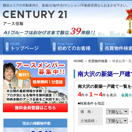
横浜エリアの不動産仲介、新築/土地/中古/マンション/不動産売買ならおまかせ下さい。
HOME
>
売買物件検索
>
検索結果一覧
南大沢の新築一戸建
南大沢の新築一戸建て一覧を
4
1～4
件中
件を表示
会員ロ
■検索条件を指定
価 格：
土地面積：
現在の掲載物件数