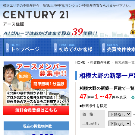
横浜エリアの不動産仲介、新築/土地/中古/マンション/不動産売買ならおまかせ下さい。
HOME
>
売買物件検索
>
検索結果一覧
相模大野の新築一戸
相模大野の新築一戸建て一覧
47
1～47
件中
件を表示
会
■検索条件を指定
価 格：
土地面積：
現在の掲載物件数