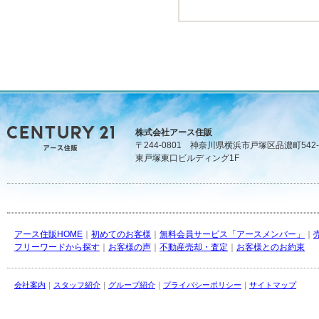
株式会社アース住販
〒244-0801 神奈川県横浜市戸塚区品濃町542-
東戸塚東口ビルディング1F
アース住販HOME
｜
初めてのお客様
｜
無料会員サービス「アースメンバー」
｜
フリーワードから探す
｜
お客様の声
｜
不動産売却・査定
｜
お客様とのお約束
会社案内
｜
スタッフ紹介
｜
グループ紹介
｜
プライバシーポリシー
｜
サイトマップ