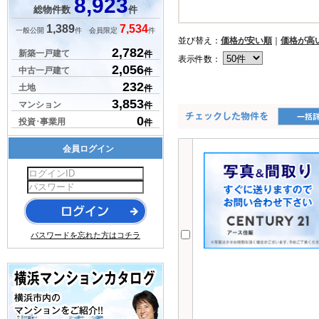
8,923
総物件数
件
1,389
7,534
一般公開
件 会員限定
件
並び替え：
価格が安い順
｜
価格が高
2,782
新築一戸建て
件
表示件数：
2,056
中古一戸建て
件
232
土地
件
3,853
マンション
件
0
投資･事業用
件
会員ログイン
パスワードを忘れた方はコチラ