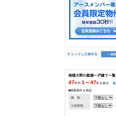
相模大野の新築一戸建て一覧
47
1～47
件中
件を表示
会
■検索条件を指定
価 格：
土地面積：