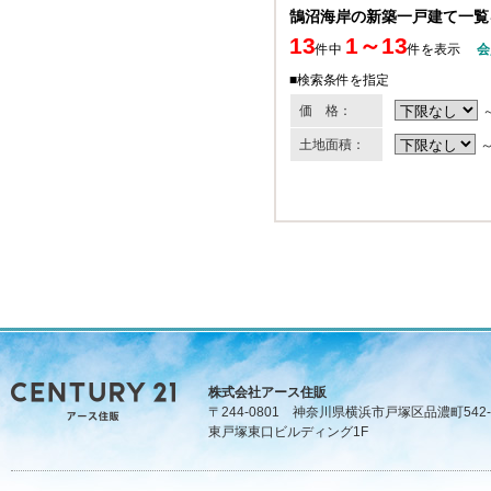
鵠沼海岸の新築一戸建て一覧
13
1～13
件中
件を表示
会
■検索条件を指定
価 格：
土地面積：
株式会社アース住販
〒244-0801 神奈川県横浜市戸塚区品濃町542-
東戸塚東口ビルディング1F