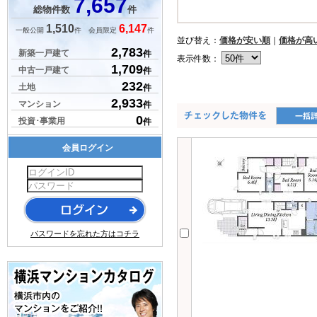
7,657
総物件数
件
1,510
6,147
一般公開
件 会員限定
件
並び替え：
価格が安い順
｜
価格が高
2,783
新築一戸建て
件
表示件数：
1,709
中古一戸建て
件
232
土地
件
2,933
マンション
件
0
投資･事業用
件
会員ログイン
パスワードを忘れた方はコチラ