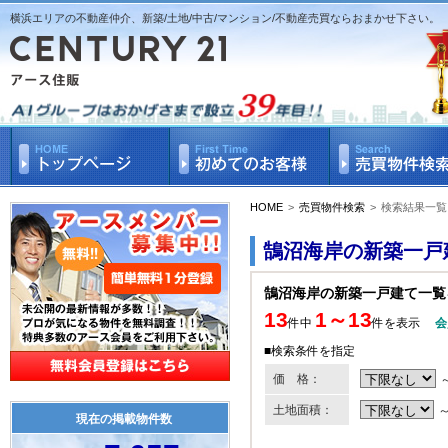
横浜エリアの不動産仲介、新築/土地/中古/マンション/不動産売買ならおまかせ下さい。
HOME
>
売買物件検索
>
検索結果一覧
鵠沼海岸の新築一戸
鵠沼海岸の新築一戸建て一覧
13
1～13
件中
件を表示
会
■検索条件を指定
価 格：
土地面積：
現在の掲載物件数