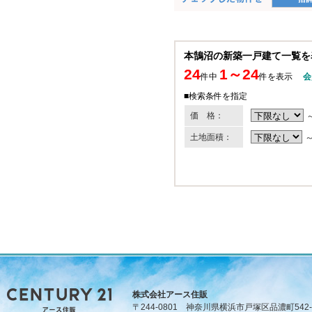
本鵠沼の新築一戸建て一覧を
24
1～24
件中
件を表示
会
■検索条件を指定
価 格：
土地面積：
株式会社アース住販
〒244-0801 神奈川県横浜市戸塚区品濃町542-