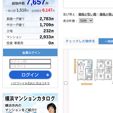
7,657
総物件数
件
1,510
6,147
一般公開
件 会員限定
件
並び替え：
価格が安い順
｜
価格が高
2,783
新築一戸建て
件
表示件数：
1,709
中古一戸建て
件
232
土地
件
2,933
マンション
件
0
投資･事業用
件
会員ログイン
パスワードを忘れた方はコチラ