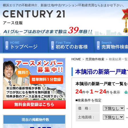
横浜エリアの不動産仲介、新築/土地/中古/マンション/不動産売買ならおまかせ下さい。
HOME
>
売買物件検索
>
検索結果一覧
本鵠沼の新築一戸建
本鵠沼の新築一戸建て一覧を
24
1～24
件中
件を表示
会
■検索条件を指定
価 格：
土地面積：
現在の掲載物件数