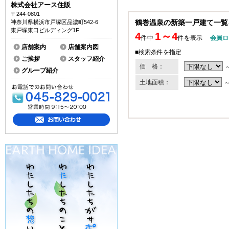
株式会社アース住販
〒244-0801
鶴巻温泉の新築一戸建て一覧
神奈川県横浜市戸塚区品濃町542-6
東戸塚東口ビルディング1F
4
1～4
件中
件を表示
会員ロ
店舗案内
店舗案内図
■検索条件を指定
ご挨拶
スタッフ紹介
価 格：
グループ紹介
土地面積：