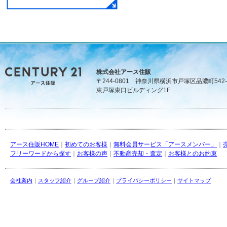
株式会社アース住販
〒244-0801 神奈川県横浜市戸塚区品濃町542-
東戸塚東口ビルディング1F
アース住販HOME
｜
初めてのお客様
｜
無料会員サービス「アースメンバー」
｜
フリーワードから探す
｜
お客様の声
｜
不動産売却・査定
｜
お客様とのお約束
会社案内
｜
スタッフ紹介
｜
グループ紹介
｜
プライバシーポリシー
｜
サイトマップ