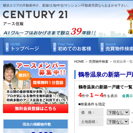
横浜エリアの不動産仲介、新築/土地/中古/マンション/不動産売買ならおまかせ下さい。
HOME
>
売買物件検索
>
検索結果一覧
鶴巻温泉の新築一戸
鶴巻温泉の新築一戸建て一覧
4
1～4
件中
件を表示
会員ロ
■検索条件を指定
価 格：
土地面積：
現在の掲載物件数