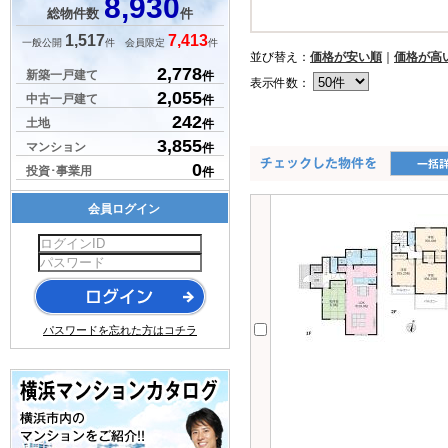
8,930
総物件数
件
1,517
7,413
一般公開
件 会員限定
件
並び替え：
価格が安い順
｜
価格が高
2,778
新築一戸建て
件
表示件数：
2,055
中古一戸建て
件
242
土地
件
3,855
マンション
件
0
投資･事業用
件
会員ログイン
パスワードを忘れた方はコチラ