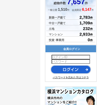
7,657
総物件数
件
1,510
6,147
一般公開
件 会員限定
件
2,783
新築一戸建て
件
1,709
中古一戸建て
件
232
土地
件
2,933
マンション
件
0
投資･事業用
件
会員ログイン
パスワードを忘れた方はコチラ