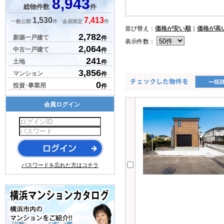
8,943
総物件数
件
1,530
7,413
一般公開
件 会員限定
件
並び替え：
価格が安い順
｜
価格が高
2,782
新築一戸建て
件
表示件数：
2,064
中古一戸建て
件
241
土地
件
3,856
マンション
件
0
投資･事業用
件
会員ログイン
パスワードを忘れた方はコチラ