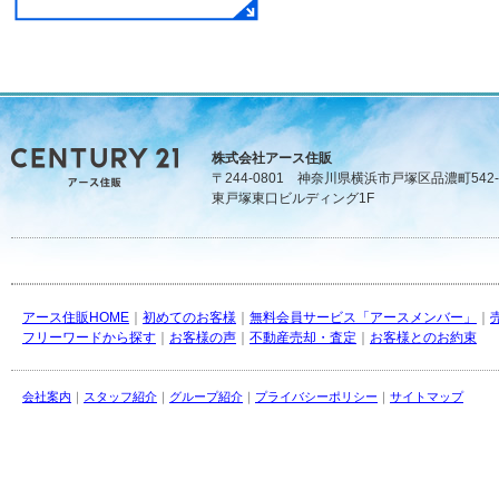
株式会社アース住販
〒244-0801 神奈川県横浜市戸塚区品濃町542-
東戸塚東口ビルディング1F
アース住販HOME
｜
初めてのお客様
｜
無料会員サービス「アースメンバー」
｜
フリーワードから探す
｜
お客様の声
｜
不動産売却・査定
｜
お客様とのお約束
会社案内
｜
スタッフ紹介
｜
グループ紹介
｜
プライバシーポリシー
｜
サイトマップ