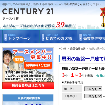
横浜エリアの不動産仲介、新築/土地/中古/マンション/不動産売買ならおまかせ下さい。
HOME
>
売買物件検索
>
検索結果一覧
恩田の新築一戸建て
恩田の新築一戸建て一覧を表
3
1～3
件中
件を表示
会員ロ
■検索条件を指定
価 格：
土地面積：
現在の掲載物件数