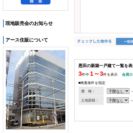
現地販売会のお知らせ
アース住販について
恩田の新築一戸建て一覧を表
3
1～3
件中
件を表示
会員ロ
■検索条件を指定
価 格：
土地面積：