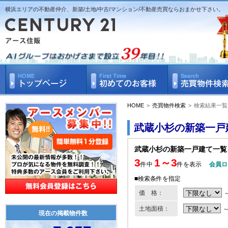
横浜エリアの不動産仲介、新築/土地/中古/マンション/不動産売買ならおまかせ下さい。
HOME
>
売買物件検索
>
検索結果一覧
武蔵小杉の新築一戸
武蔵小杉の新築一戸建て一覧
3
1～3
件中
件を表示
会員ロ
■検索条件を指定
価 格：
土地面積：
現在の掲載物件数