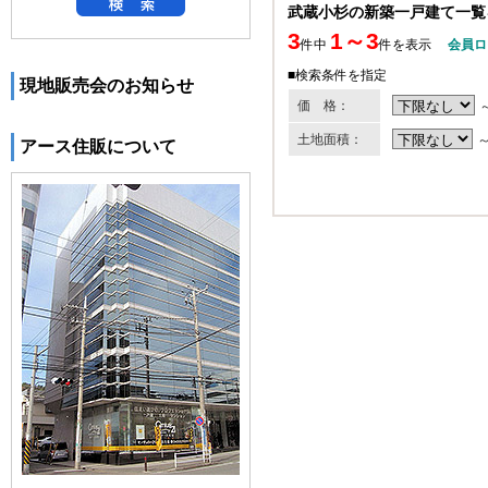
武蔵小杉の新築一戸建て一覧
3
1～3
件中
件を表示
会員ロ
■検索条件を指定
現地販売会のお知らせ
価 格：
土地面積：
アース住販について