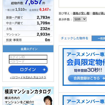
7,657
総物件数
件
1,510
6,147
一般公開
件 会員限定
件
並び替え：
価格が安い順
｜
価格が高
2,783
新築一戸建て
件
表示件数：
1,709
中古一戸建て
件
232
土地
件
2,933
マンション
件
0
投資･事業用
件
会員ログイン
パスワードを忘れた方はコチラ