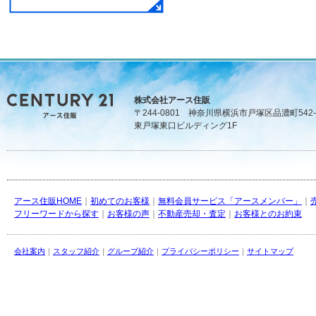
株式会社アース住販
〒244-0801 神奈川県横浜市戸塚区品濃町542-
東戸塚東口ビルディング1F
アース住販HOME
｜
初めてのお客様
｜
無料会員サービス「アースメンバー」
｜
フリーワードから探す
｜
お客様の声
｜
不動産売却・査定
｜
お客様とのお約束
会社案内
｜
スタッフ紹介
｜
グループ紹介
｜
プライバシーポリシー
｜
サイトマップ