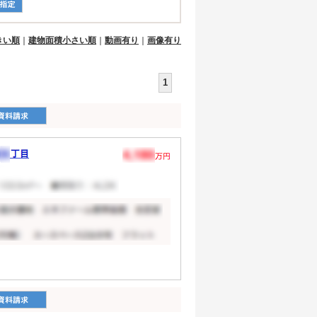
きい順
｜
建物面積小さい順
｜
動画有り
｜
画像有り
1