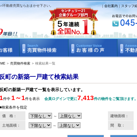
ン/不動産売買ならおまかせ下さい。
｜
会社案内
｜
スタッフ
OME
>
売買物件検索
>
検索結果一覧
反町の新築一戸建て検索結果
反町の新築一戸建て一覧を表示しています。
1
1～1
7,413
件中
件を表示
会員ログインで更に
件の物件をご覧頂けます
■検索条件を指定
価 格：
～
建物面積：
土地面積：
～
間 取：