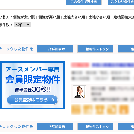
び替え：
価格が安い順
｜
価格が高い順
｜
土地大きい順
｜
土地小さい順
｜
建物面積大
示件数：