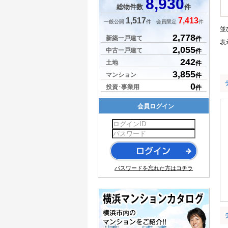
8,930
総物件数
件
1,517
7,413
一般公開
件 会員限定
件
並
2,778
新築一戸建て
件
表
2,055
中古一戸建て
件
242
土地
件
3,855
マンション
件
0
投資･事業用
件
会員ログイン
パスワードを忘れた方はコチラ