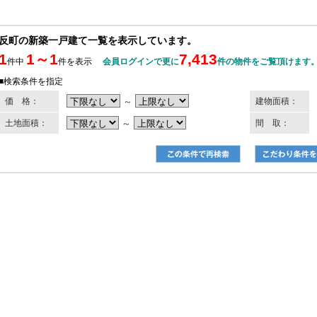
反町の新築一戸建て一覧を表示しています。
1
1～1
7,413
件中
件を表示
会員ログインで更に
件の物件をご覧頂けます
■検索条件を指定
価 格：
～
建物面積：
土地面積：
～
間 取：