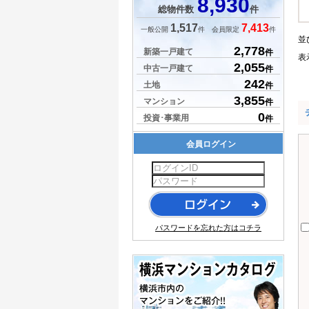
8,930
総物件数
件
1,517
7,413
一般公開
件 会員限定
件
並
2,778
新築一戸建て
件
表
2,055
中古一戸建て
件
242
土地
件
3,855
マンション
件
0
投資･事業用
件
会員ログイン
パスワードを忘れた方はコチラ