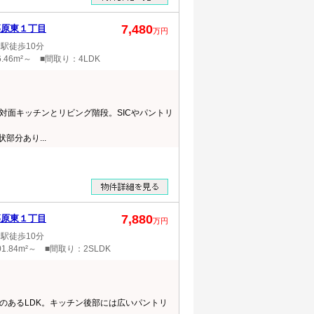
7,480
篠原東１丁目
万円
駅徒歩10分
.46m²～ ■間取り：4LDK
対面キッチンとリビング階段。SICやパントリ
部分あり...
7,880
篠原東１丁目
万円
駅徒歩10分
1.84m²～ ■間取り：2SLDK
のあるLDK。キッチン後部には広いパントリ