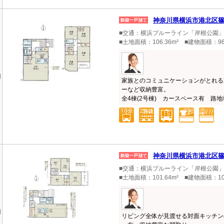
神奈川県横浜市港北区
■交通：横浜ブルーライン「岸根公園」
■土地面積：106.36m² ■建物面積：96
家族とのコミュニケーションがとれる
ーなど収納豊富。
全4棟(2号棟) カースペース有 路地状
神奈川県横浜市港北区
■交通：横浜ブルーライン「岸根公園」
■土地面積：101.64m² ■建物面積：10
リビング全体が見渡せる対面キッチン