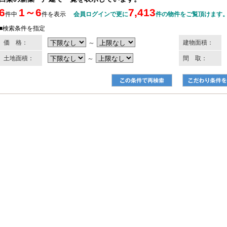
6
1～6
7,413
件中
件を表示
会員ログインで更に
件の物件をご覧頂けます
■検索条件を指定
価 格：
～
建物面積：
土地面積：
～
間 取：