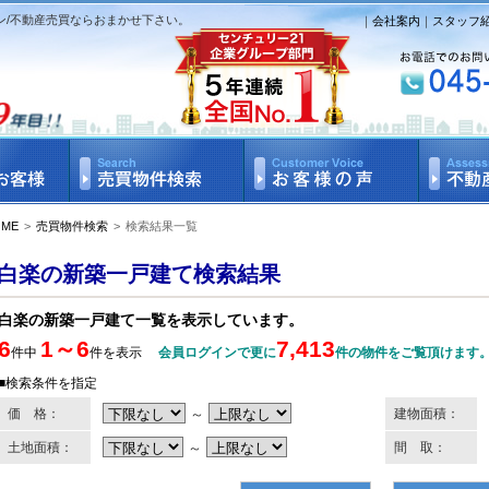
ン/不動産売買ならおまかせ下さい。
｜
会社案内
｜
スタッフ
OME
>
売買物件検索
>
検索結果一覧
白楽の新築一戸建て検索結果
白楽の新築一戸建て一覧を表示しています。
6
1～6
7,413
件中
件を表示
会員ログインで更に
件の物件をご覧頂けます
■検索条件を指定
価 格：
～
建物面積：
土地面積：
～
間 取：