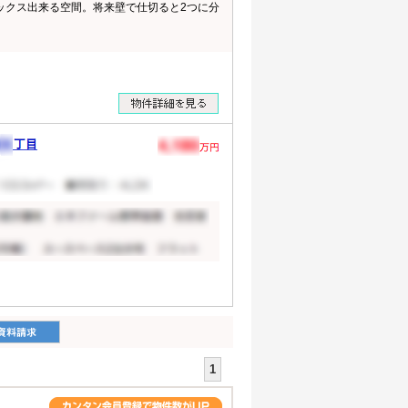
ラックス出来る空間。将来壁で仕切ると2つに分
1