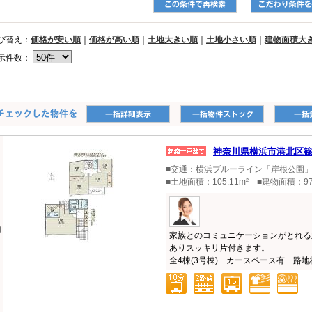
び替え：
価格が安い順
｜
価格が高い順
｜
土地大きい順
｜
土地小さい順
｜
建物面積大
示件数：
神奈川県横浜市港北区
■交通：横浜ブルーライン「岸根公園」
■土地面積：105.11m² ■建物面積：97
家族とのコミュニケーションがとれる
ありスッキリ片付きます。
全4棟(3号棟) カースペース有 路地状