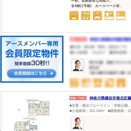
ー有。収納豊富な間取り。
全4棟(1号棟) カースペース有...
神奈川県横浜市港北区
■交通：横浜ブルーライン「岸根公園」
■土地面積：101.34m² ■建物面積：11