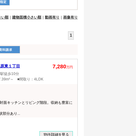
きい順
｜
建物面積小さい順
｜
動画有り
｜
画像有り
1
7,280
篠原東１丁目
万円
駅徒歩10分
.39m²～ ■間取り：4LDK
対面キッチンとリビング階段。収納も豊富に
部分あり...