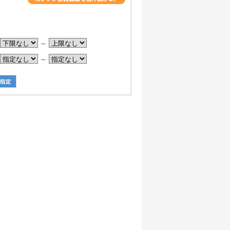
。
～
～